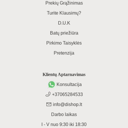
Prekių Grąžinimas
Turite Klausimų?
D.U.K
Batų priežiūra
Pirkimo Taisyklės
Pretenzija
Klientų Aptarnavimas
Konsultacija
+37065284533
info@dishop.lt
Darbo laikas
I - V
nuo
9:30
iki
18:30