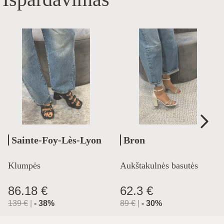
Sainte-Foy-Lès-Lyon
Bron
Klumpės
Aukštakulnės basutės
86.18 €
62.3 €
139
€
|
-
38
%
89
€
|
-
30
%