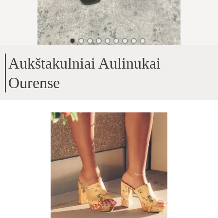
Aukštakulniai Aulinukai
Ourense
Viršus - Natūrali oda/zomšas
;
Viduje - Rudeninis nedidelis pašiltinimas
;
Pado aukštis - 7cm
;
Aulo aukštis - 16cm
Produkto ID
:
AsfI3wmKIdp8Zci73CZ1
Kopijuoti