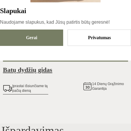
129
€
Slapukai
Naudojame slapukus, kad Jūsų patirtis būtų geresnė!
Išparduota
Gerai
Privatumas
Pridėti Į Krepšelį
Batų dydžių gidas
14
Dienų Grąžinimo
Įprastai išsiunčiame tą
Garantija
pačią dieną
Išpardavimas