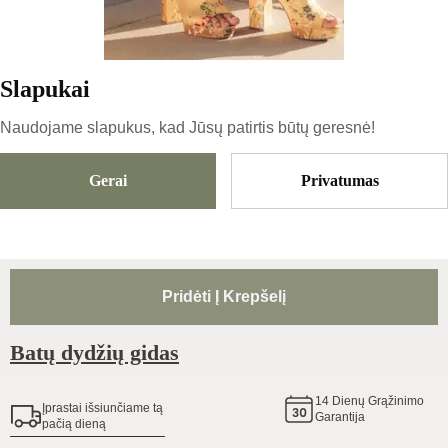
Kopijuoti
Slapukai
125
€
|
-
25
%
93.75
€
Naudojame slapukus, kad Jūsų patirtis būtų geresnė!
Gerai
Privatumas
Dydis
Pasirinkti Dydį
Pridėti Į Krepšelį
Batų dydžių gidas
14
Dienų Grąžinimo
Įprastai išsiunčiame tą
Garantija
pačią dieną