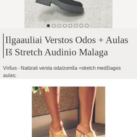
Ilgaauliai Verstos Odos + Aulas
Iš Stretch Audinio Malaga
Viršus - Natūrali versta oda/zomša +stretch medžiagos
aulas
;
Viduje - minimalus pašiltinimas
;
Pado aukštis - 5cm
;
Aulo aukštis - 42cm
;
Vidutinio pločio pėdai ir blauzdai
;
Nuo dydžio aulo plotis keičiasi, audinys tamprus
;
Stambioms blauzdoms netinkamas modelis
Produkto ID
:
Uoh9YQmwU6jBRYITXq5K