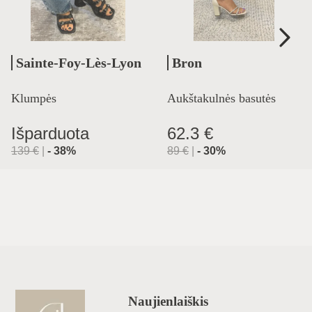
Sainte-Foy-Lès-Lyon
Bron
Klumpės
Aukštakulnės basutės
Išparduota
62.3 €
139
€
|
-
38
%
89
€
|
-
30
%
Naujienlaiškis