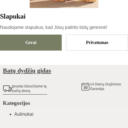
77
€
Slapukai
Naudojame slapukus, kad Jūsų patirtis būtų geresnė!
Dydis
Pasirinkti Dydį
Gerai
Privatumas
Pridėti Į Krepšelį
Batų dydžių gidas
14
Dienų Grąžinimo
Įprastai išsiunčiame tą
Garantija
pačią dieną
Kategorijos
Aulinukai