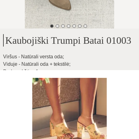
Kaubojiški Trumpi Batai 01003
Viršus - Natūrali versta oda
;
Viduje - Natūrali oda + tekstilė
;
Pado aukštis - 1cm
;
Kulno aukštis - 6cm
;
Patogus modelis, siauresnei ir vidutinio pločio pėdai
;
Produkto ID
:
FDSM9yJzvR5uylwLT9XM
Kopijuoti