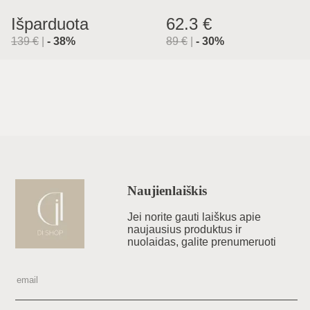
Išparduota
62.3 €
139
€
|
-
38
%
89
€
|
-
30
%
Naujienlaiškis
Jei norite gauti laiškus apie
naujausius produktus ir
nuolaidas, galite prenumeruoti