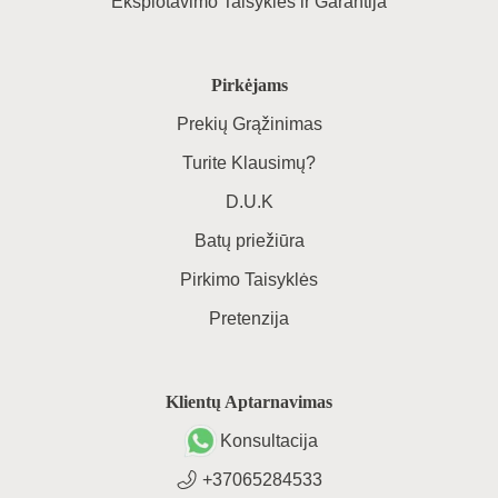
Eksplotavimo Taisyklės ir Garantija
Pirkėjams
Prekių Grąžinimas
Turite Klausimų?
D.U.K
Batų priežiūra
Pirkimo Taisyklės
Pretenzija
Klientų Aptarnavimas
Konsultacija
+37065284533