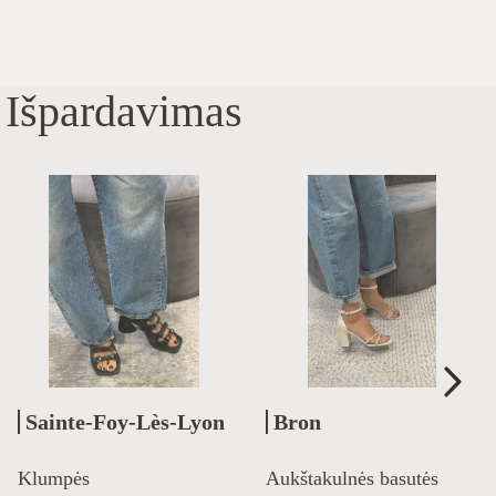
Išpardavimas
Sainte-Foy-Lès-Lyon
Bron
Klumpės
Aukštakulnės basutės