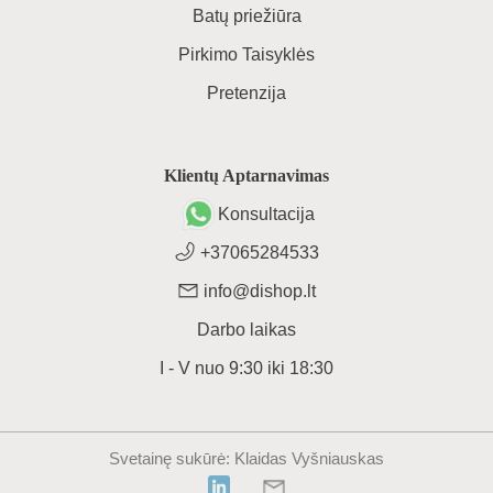
Batų priežiūra
Pirkimo Taisyklės
Pretenzija
Klientų Aptarnavimas
Konsultacija
+37065284533
info@dishop.lt
Darbo laikas
I - V
nuo
9:30
iki
18:30
Svetainę sukūrė
: Klaidas Vyšniauskas