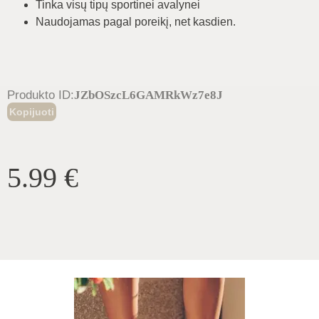
Tinka visų tipų sportinei avalynei
Naudojamas pagal poreikį, net kasdien.
Produkto ID
:
JZbOSzcL6GAMRkWz7e8J
Kopijuoti
5.99
€
Pridėti Į Krepšelį
14
Dienų Grąžinimo