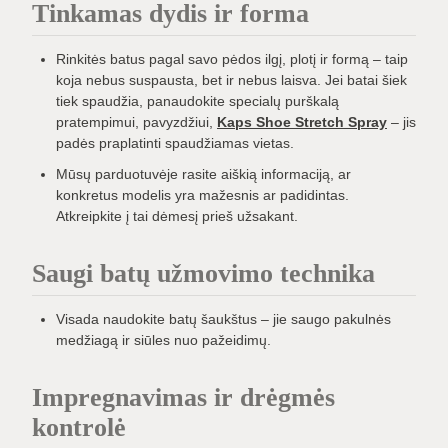
Tinkamas dydis ir forma
Rinkitės batus pagal savo pėdos ilgį, plotį ir formą – taip
koja nebus suspausta, bet ir nebus laisva. Jei batai šiek
tiek spaudžia, panaudokite specialų purškalą
pratempimui, pavyzdžiui,
Kaps Shoe Stretch Spray
– jis
padės praplatinti spaudžiamas vietas.
Mūsų parduotuvėje rasite aiškią informaciją, ar
konkretus modelis yra mažesnis ar padidintas.
Atkreipkite į tai dėmesį prieš užsakant.
Saugi batų užmovimo technika
Visada naudokite batų šaukštus – jie saugo pakulnės
medžiagą ir siūles nuo pažeidimų.
Impregnavimas ir drėgmės
kontrolė