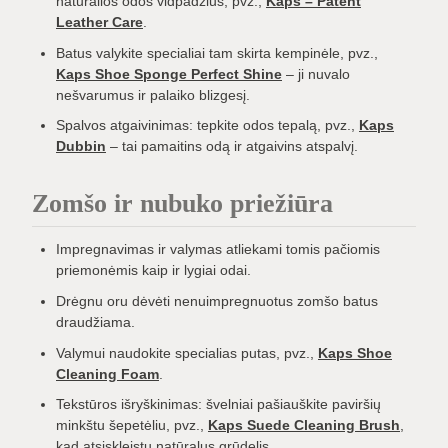
natūralios odos vidpadžius, pvz.,
Kaps – Patent
Leather Care
.
Batus valykite specialiai tam skirta kempinėle, pvz.,
Kaps Shoe Sponge Perfect Shine
– ji nuvalo
nešvarumus ir palaiko blizgesį.
Spalvos atgaivinimas: tepkite odos tepalą, pvz.,
Kaps
Dubbin
– tai pamaitins odą ir atgaivins atspalvį.
Zomšo ir nubuko priežiūra
Impregnavimas ir valymas atliekami tomis pačiomis
priemonėmis kaip ir lygiai odai.
Drėgnu oru dėvėti nenuimpregnuotus zomšo batus
draudžiama.
Valymui naudokite specialias putas, pvz.,
Kaps Shoe
Cleaning Foam
.
Tekstūros išryškinimas: švelniai pašiauškite paviršių
minkštu šepetėliu, pvz.,
Kaps Suede Cleaning Brush
,
kad atsiskleistų natūralus grūdelis.