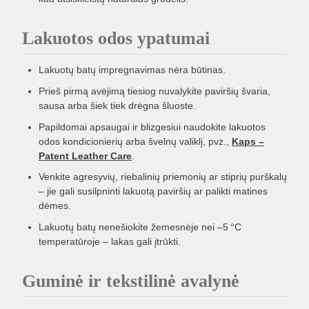
Lakuotos odos ypatumai
Lakuotų batų impregnavimas nėra būtinas.
Prieš pirmą avėjimą tiesiog nuvalykite paviršių švaria,
sausa arba šiek tiek drėgna šluoste.
Papildomai apsaugai ir blizgesiui naudokite lakuotos
odos kondicionierių arba švelnų valiklį, pvz.,
Kaps –
Patent Leather Care
.
Venkite agresyvių, riebalinių priemonių ar stiprių purškalų
– jie gali susilpninti lakuotą paviršių ar palikti matines
dėmes.
Lakuotų batų nenešiokite žemesnėje nei –5 °C
temperatūroje – lakas gali įtrūkti.
Guminė ir tekstilinė avalynė