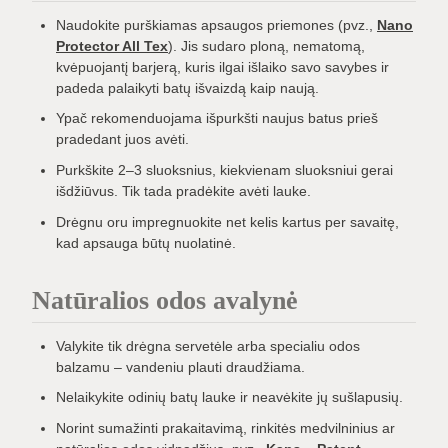
Naudokite purškiamas apsaugos priemones (pvz.,
Nano
Protector All Tex
). Jis sudaro ploną, nematomą,
kvėpuojantį barjerą, kuris ilgai išlaiko savo savybes ir
padeda palaikyti batų išvaizdą kaip naują.
Ypač rekomenduojama išpurkšti naujus batus prieš
pradedant juos avėti.
Purkškite 2–3 sluoksnius, kiekvienam sluoksniui gerai
išdžiūvus. Tik tada pradėkite avėti lauke.
Drėgnu oru impregnuokite net kelis kartus per savaitę,
kad apsauga būtų nuolatinė.
Natūralios odos avalynė
Valykite tik drėgna servetėle arba specialiu odos
balzamu – vandeniu plauti draudžiama.
Nelaikykite odinių batų lauke ir neavėkite jų sušlapusių.
Norint sumažinti prakaitavimą, rinkitės medvilninius ar