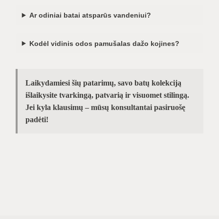
Ar odiniai batai atsparūs vandeniui?
Kodėl vidinis odos pamušalas dažo kojines?
Laikydamiesi šių patarimų, savo batų kolekciją
išlaikysite tvarkingą, patvarią ir visuomet stilingą.
Jei kyla klausimų – mūsų konsultantai pasiruošę
padėti!