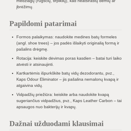
medžiagų (rūgščių, tirpiklių), kad neatsirastų dėmių ar
įbrėžimų.
Papildomi patarimai
Formos palaikymas: naudokite medines batų formeles
(angl. shoe trees) – jos padės išlaikyti originalią formą ir
pašalins drėgmę.
Rotacija: keiskite dėvimas poras kasdien – batai turi laiko
atvėsti ir atsinaujinti.
Kartkartėmis išpurkškite batų vidų dezodorantu, pvz.,
Kaps Odour Eliminator – jis pašalina nemalonų kvapą ir
atgaivina vidų.
Vidpadžių priežiūra: keiskite arba naudokite kvapą
sugeriančius vidpadžius, pvz., Kaps Leather Carbon – tai
apsaugos nuo bakterijų ir kvapų.
Dažnai užduodami klausimai