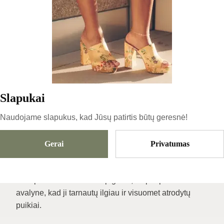
Įprastai išsiunčiame tą
Garantija
pačią dieną
AVALYNĖS PRIEŽIŪRA –
Slapukai
JŪSŲ BATAMS
Naudojame slapukus, kad Jūsų patirtis būtų geresnė!
ILGAAMŽIŠKUMAS IR
GROŽIS
Gerai
Privatumas
Trumpas ir aiškus Di Shop gidas, kaip rūpintis savo
avalyne, kad ji tarnautų ilgiau ir visuomet atrodytų
puikiai.