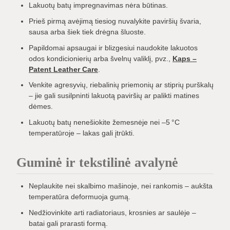
Lakuotų batų impregnavimas nėra būtinas.
Prieš pirmą avėjimą tiesiog nuvalykite paviršių švaria,
sausa arba šiek tiek drėgna šluoste.
Papildomai apsaugai ir blizgesiui naudokite lakuotos
odos kondicionierių arba švelnų valiklį, pvz.,
Kaps –
Patent Leather Care
.
Venkite agresyvių, riebalinių priemonių ar stiprių purškalų
– jie gali susilpninti lakuotą paviršių ar palikti matines
dėmes.
Lakuotų batų nenešiokite žemesnėje nei –5 °C
temperatūroje – lakas gali įtrūkti.
Guminė ir tekstilinė avalynė
Neplaukite nei skalbimo mašinoje, nei rankomis – aukšta
temperatūra deformuoja gumą.
Nedžiovinkite arti radiatoriaus, krosnies ar saulėje –
batai gali prarasti formą.