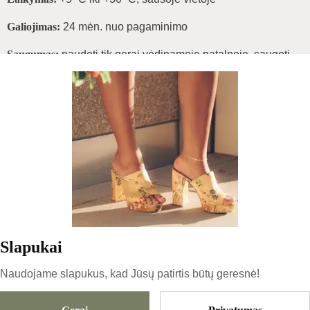
Galiojimas:
24 mėn. nuo pagaminimo
Saugumas:
naudoti tik gerai vėdinamoje patalpoje, saugoti
nuo vaikų
Įspėjimas:
Slėginis indas – nelaikyti virš +50 °C, nepurkšti į ugnį,
nedeginti. Nerūkyti naudojimo metu.
Patarimas:
Po purškimo bent 1 val. venkite drėgmės. Naudokite bato
formeles – tai padės išlaikyti formą ir oro cirkuliaciją.
Slapukai
Naudojame slapukus, kad Jūsų patirtis būtų geresnė!