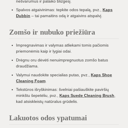
nešvarumus ir palaiko blizgesį.
Spalvos atgaivinimas: tepkite odos tepalą, pvz.,
Kaps
Dubbin
– tai pamaitins odą ir atgaivins atspalvį.
Zomšo ir nubuko priežiūra
Impregnavimas ir valymas atliekami tomis pačiomis
priemonėmis kaip ir lygiai odai.
Drėgnu oru dėvėti nenuimpregnuotus zomšo batus
draudžiama.
Valymui naudokite specialias putas, pvz.,
Kaps Shoe
Cleaning Foam
.
Tekstūros išryškinimas: švelniai pašiauškite paviršių
minkštu šepetėliu, pvz.,
Kaps Suede Cleaning Brush
,
kad atsiskleistų natūralus grūdelis.
Lakuotos odos ypatumai