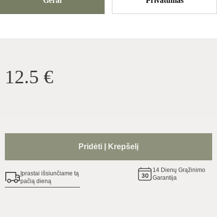
Gerai
Privatumas
Produkto ID
:
Ex7Ckm1l4PZhuz1Me85q
Kopijuoti
12.5
€
Pridėti Į Krepšelį
14
Dienų Grąžinimo
Įprastai išsiunčiame tą
Garantija
pačią dieną