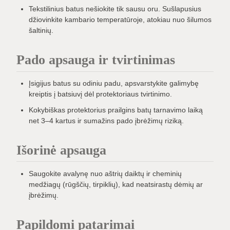
Tekstilinius batus nešiokite tik sausu oru. Sušlapusius
džiovinkite kambario temperatūroje, atokiau nuo šilumos
šaltinių.
Pado apsauga ir tvirtinimas
Įsigijus batus su odiniu padu, apsvarstykite galimybę
kreiptis į batsiuvį dėl protektoriaus tvirtinimo.
Kokybiškas protektorius prailgins batų tarnavimo laiką
net 3–4 kartus ir sumažins pado įbrėžimų riziką.
Išorinė apsauga
Saugokite avalynę nuo aštrių daiktų ir cheminių
medžiagų (rūgščių, tirpiklių), kad neatsirastų dėmių ar
įbrėžimų.
Papildomi patarimai