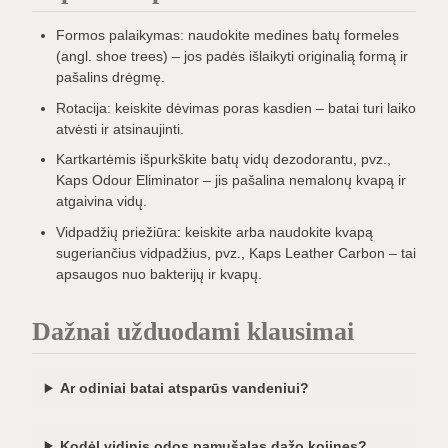
Formos palaikymas: naudokite medines batų formeles
(angl. shoe trees) – jos padės išlaikyti originalią formą ir
pašalins drėgmę.
Rotacija: keiskite dėvimas poras kasdien – batai turi laiko
atvėsti ir atsinaujinti.
Kartkartėmis išpurkškite batų vidų dezodorantu, pvz.,
Kaps Odour Eliminator – jis pašalina nemalonų kvapą ir
atgaivina vidų.
Vidpadžių priežiūra: keiskite arba naudokite kvapą
sugeriančius vidpadžius, pvz., Kaps Leather Carbon – tai
apsaugos nuo bakterijų ir kvapų.
Dažnai užduodami klausimai
Ar odiniai batai atsparūs vandeniui?
Kodėl vidinis odos pamušalas dažo kojines?