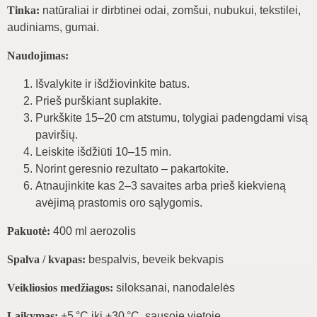
Tinka:
natūraliai ir dirbtinei odai, zomšui, nubukui, tekstilei,
audiniams, gumai.
Naudojimas:
Išvalykite ir išdžiovinkite batus.
Prieš purškiant suplakite.
Purkškite 15–20 cm atstumu, tolygiai padengdami visą
paviršių.
Leiskite išdžiūti 10–15 min.
Norint geresnio rezultato – pakartokite.
Atnaujinkite kas 2–3 savaites arba prieš kiekvieną
avėjimą prastomis oro sąlygomis.
Pakuotė:
400 ml aerozolis
Spalva / kvapas:
bespalvis, beveik bekvapis
Veikliosios medžiagos:
siloksanai, nanodalelės
Laikymas:
+5 °C iki +30 °C, sausoje vietoje