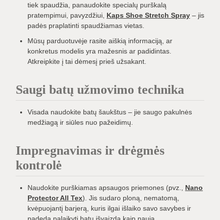
tiek spaudžia, panaudokite specialų purškalą
pratempimui, pavyzdžiui,
Kaps Shoe Stretch Spray
– jis
padės praplatinti spaudžiamas vietas.
Mūsų parduotuvėje rasite aiškią informaciją, ar
konkretus modelis yra mažesnis ar padidintas.
Atkreipkite į tai dėmesį prieš užsakant.
Saugi batų užmovimo technika
Visada naudokite batų šaukštus – jie saugo pakulnės
medžiagą ir siūles nuo pažeidimų.
Impregnavimas ir drėgmės
kontrolė
Naudokite purškiamas apsaugos priemones (pvz.,
Nano
Protector All Tex
). Jis sudaro ploną, nematomą,
kvėpuojantį barjerą, kuris ilgai išlaiko savo savybes ir
padeda palaikyti batų išvaizdą kaip naują.