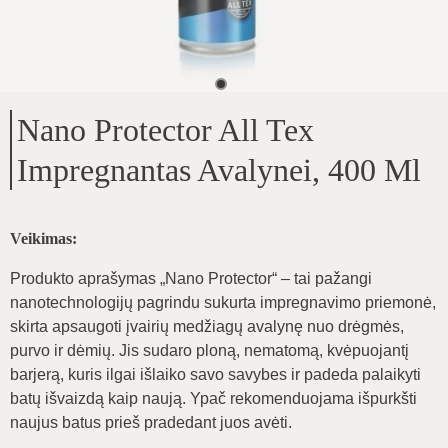
Nano Protector All Tex
Impregnantas Avalynei, 400 Ml
Veikimas:
Produkto aprašymas „Nano Protector“ – tai pažangi
nanotechnologijų pagrindu sukurta impregnavimo priemonė,
skirta apsaugoti įvairių medžiagų avalynę nuo drėgmės,
purvo ir dėmių. Jis sudaro ploną, nematomą, kvėpuojantį
barjerą, kuris ilgai išlaiko savo savybes ir padeda palaikyti
batų išvaizdą kaip naują. Ypač rekomenduojama išpurkšti
naujus batus prieš pradedant juos avėti.