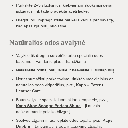
Purkškite 2–3 sluoksnius, kiekvienam sluoksniui gerai
išdžiūvus. Tik tada pradėkite avėti lauke.
Drėgnu oru impregnuokite net kelis kartus per savaitę,
kad apsauga būtų nuolatinė.
Natūralios odos avalynė
Valykite tik drėgna servetėle arba specialiu odos
balzamu – vandeniu plauti draudžiama.
Nelaikykite odinių batų lauke ir neavėkite jų sušlapusių.
Norint sumažinti prakaitavimą, rinkitės medvilninius ar
natūralios odos vidpadžius, pvz.,
Kaps – Patent
Leather Care
.
Batus valykite specialiai tam skirta kempinėle, pvz.,
Kaps Shoe Sponge Perfect Shine
– ji nuvalo
nešvarumus ir palaiko blizgesį.
Spalvos atgaivinimas: tepkite odos tepalą, pvz.,
Kaps
Dubbin
– tai pamaitins odą ir atgaivins atspalvį.