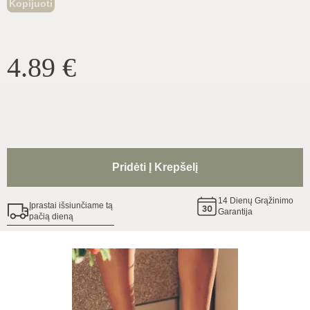
Kopijuoti
4.89
€
Pridėti Į Krepšelį
14
Dienų Grąžinimo
Įprastai išsiunčiame tą
Garantija
pačią dieną