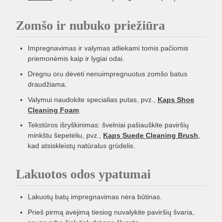
Zomšo ir nubuko priežiūra
Impregnavimas ir valymas atliekami tomis pačiomis
priemonėmis kaip ir lygiai odai.
Drėgnu oru dėvėti nenuimpregnuotus zomšo batus
draudžiama.
Valymui naudokite specialias putas, pvz.,
Kaps Shoe
Cleaning Foam
.
Tekstūros išryškinimas: švelniai pašiauškite paviršių
minkštu šepetėliu, pvz.,
Kaps Suede Cleaning Brush
,
kad atsiskleistų natūralus grūdelis.
Lakuotos odos ypatumai
Lakuotų batų impregnavimas nėra būtinas.
Prieš pirmą avėjimą tiesiog nuvalykite paviršių švaria,