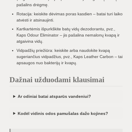
pašalins drėgmę.
Rotacija: keiskite dėvimas poras kasdien – batai turi laiko
atvėsti ir atsinaujinti.
Kartkartėmis išpurkškite batų vidų dezodorantu, pvz.,
Kaps Odour Eliminator – jis pašalina nemalonų kvapą ir
atgaivina vidų.
Vidpadžių priežiūra: keiskite arba naudokite kvapą
sugeriančius vidpadžius, pvz., Kaps Leather Carbon – tai
apsaugos nuo bakterijų ir kvapų.
Dažnai užduodami klausimai
Ar odiniai batai atsparūs vandeniui?
Kodėl vidinis odos pamušalas dažo kojines?