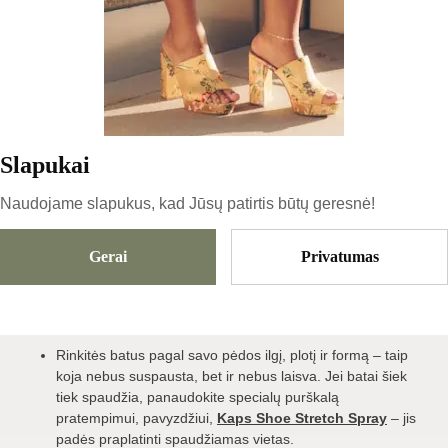
AVALYNĖS PRIEŽIŪRA –
JŪSŲ BATAMS
ILGAAMŽIŠKUMAS IR
GROŽIS
Slapukai
Naudojame slapukus, kad Jūsų patirtis būtų geresnė!
Trumpas ir aiškus Di Shop gidas, kaip rūpintis savo
avalyne, kad ji tarnautų ilgiau ir visuomet atrodytų
Gerai
Privatumas
puikiai.
Tinkamas dydis ir forma
Rinkitės batus pagal savo pėdos ilgį, plotį ir formą – taip
koja nebus suspausta, bet ir nebus laisva. Jei batai šiek
tiek spaudžia, panaudokite specialų purškalą
pratempimui, pavyzdžiui,
Kaps Shoe Stretch Spray
– jis
padės praplatinti spaudžiamas vietas.