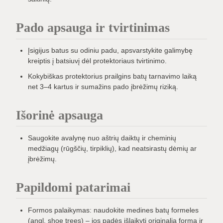
Pado apsauga ir tvirtinimas
Įsigijus batus su odiniu padu, apsvarstykite galimybę
kreiptis į batsiuvį dėl protektoriaus tvirtinimo.
Kokybiškas protektorius prailgins batų tarnavimo laiką
net 3–4 kartus ir sumažins pado įbrėžimų riziką.
Išorinė apsauga
Saugokite avalynę nuo aštrių daiktų ir cheminių
medžiagų (rūgščių, tirpiklių), kad neatsirastų dėmių ar
įbrėžimų.
Papildomi patarimai
Formos palaikymas: naudokite medines batų formeles
(angl. shoe trees) – jos padės išlaikyti originalią formą ir