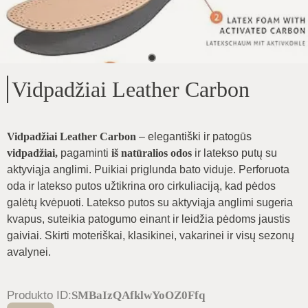
Vidpadžiai Leather Carbon
Vidpadžiai Leather Carbon
– elegantiški ir patogūs
vidpadžiai,
pagaminti
iš natūralios odos
ir latekso putų su
aktyviąja anglimi. Puikiai priglunda bato viduje. Perforuota
oda ir latekso putos užtikrina oro cirkuliaciją, kad pėdos
galėtų kvėpuoti. Latekso putos su aktyviąja anglimi sugeria
kvapus, suteikia patogumo einant ir leidžia pėdoms jaustis
gaiviai. Skirti moteriškai, klasikinei, vakarinei ir visų sezonų
avalynei.
Produkto ID
:
SMBaIzQAfklwYoOZ0Ffq