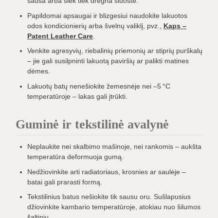
sausa arba šiek tiek drėgna šluoste.
Papildomai apsaugai ir blizgesiui naudokite lakuotos
odos kondicionierių arba švelnų valiklį, pvz.,
Kaps –
Patent Leather Care
.
Venkite agresyvių, riebalinių priemonių ar stiprių purškalų
– jie gali susilpninti lakuotą paviršių ar palikti matines
dėmes.
Lakuotų batų nenešiokite žemesnėje nei –5 °C
temperatūroje – lakas gali įtrūkti.
Guminė ir tekstilinė avalynė
Neplaukite nei skalbimo mašinoje, nei rankomis – aukšta
temperatūra deformuoja gumą.
Nedžiovinkite arti radiatoriaus, krosnies ar saulėje –
batai gali prarasti formą.
Tekstilinius batus nešiokite tik sausu oru. Sušlapusius
džiovinkite kambario temperatūroje, atokiau nuo šilumos
šaltinių.