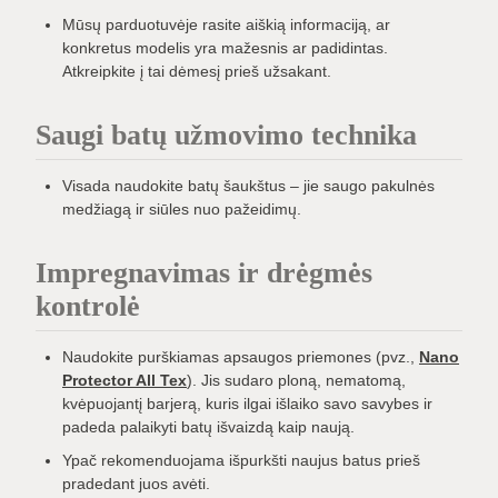
Mūsų parduotuvėje rasite aiškią informaciją, ar
konkretus modelis yra mažesnis ar padidintas.
Atkreipkite į tai dėmesį prieš užsakant.
Saugi batų užmovimo technika
Visada naudokite batų šaukštus – jie saugo pakulnės
medžiagą ir siūles nuo pažeidimų.
Impregnavimas ir drėgmės
kontrolė
Naudokite purškiamas apsaugos priemones (pvz.,
Nano
Protector All Tex
). Jis sudaro ploną, nematomą,
kvėpuojantį barjerą, kuris ilgai išlaiko savo savybes ir
padeda palaikyti batų išvaizdą kaip naują.
Ypač rekomenduojama išpurkšti naujus batus prieš
pradedant juos avėti.