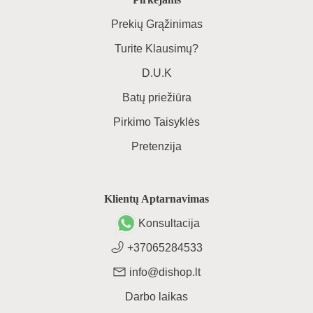
Prekių Grąžinimas
Turite Klausimų?
D.U.K
Batų priežiūra
Pirkimo Taisyklės
Pretenzija
Klientų Aptarnavimas
Konsultacija
+37065284533
info@dishop.lt
Darbo laikas