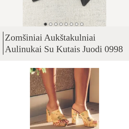
Zomšiniai Aukštakulniai
Aulinukai Su Kutais Juodi 0998
Viršus - Natūrali versta oda
;
Viduje - natūrali oda + įsiūta tekstilė viduje
;
Kulno aukštis - 5.5cm
;
Patogus bei stilingi batai
;
Produkto ID
:
VEdL1BqdZ4uzqMmWT3ba
Kopijuoti