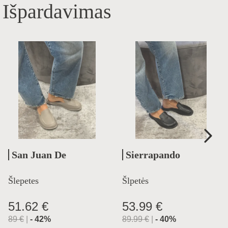
Išpardavimas
San Juan De
Sierrapando
Aznalfarache
Šlepetes
Šlpetės
51.62 €
53.99 €
89
€
|
-
42
%
89.99
€
|
-
40
%