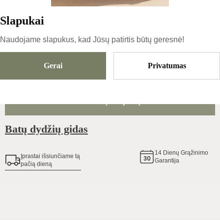
127
€
Slapukai
Naudojame slapukus, kad Jūsų patirtis būtų geresnė!
Dydis
Pasirinkti Dydį
Gerai
Privatumas
Pridėti Į Krepšelį
Batų dydžių gidas
14
Dienų Grąžinimo
Įprastai išsiunčiame tą
Garantija
pačią dieną