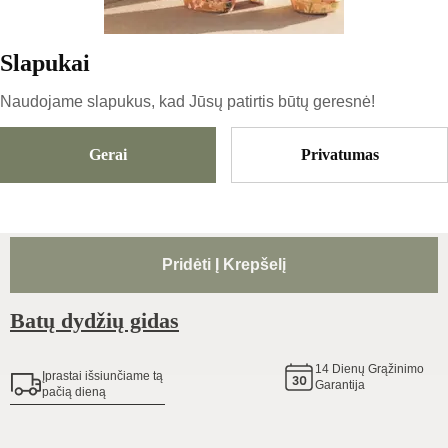
Slapukai
127
€
|
-
15
%
107.95
€
Naudojame slapukus, kad Jūsų patirtis būtų geresnė!
Gerai
Privatumas
Dydis
Pasirinkti Dydį
Pridėti Į Krepšelį
Batų dydžių gidas
14
Dienų Grąžinimo
Įprastai išsiunčiame tą
Garantija
pačią dieną