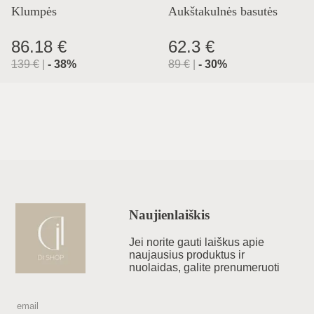
Klumpės
Aukštakulnės basutės
86.18 €
62.3 €
139
€
|
-
38
%
89
€
|
-
30
%
Naujienlaiškis
Jei norite gauti laiškus apie
naujausius produktus ir
nuolaidas, galite prenumeruoti