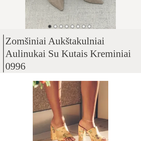
Zomšiniai Aukštakulniai
Aulinukai Su Kutais Kreminiai
0996
Viršus - Natūrali versta oda
;
Viduje - natūrali oda + įsiūta tekstilė viduje
;
Kulno aukštis - 5.5cm
;
Patogus bei stilingi batai
;
Produkto ID
:
nWR8J7FLj5soSkYb1Eac
Kopijuoti