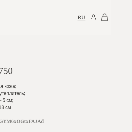
RU
750
ая кожа
;
 утеплитель
;
 5 см
;
18 см
iGYM6xOGtxFAJAd