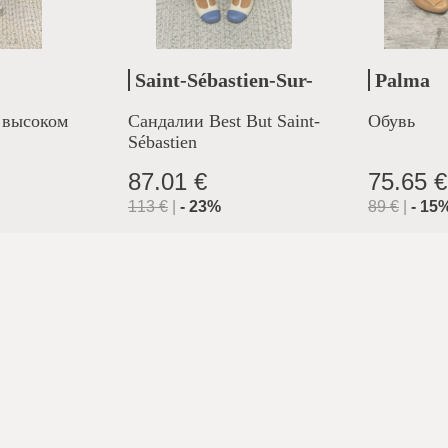
Saint-Sébastien-Sur-
Palma
Loire
 высоком
Сандалии Best But Saint-
Обувь
Sébastien
87.01 €
75.65 €
113
€
|
-
23
%
89
€
|
-
15