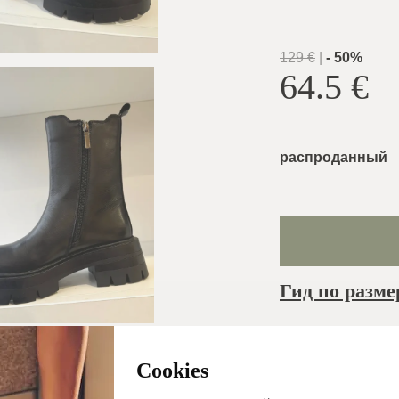
129
€
|
-
50
%
64.5
€
распроданный
Гид по разме
Обычно oтправл
в тот же рабочий
Cookies
день