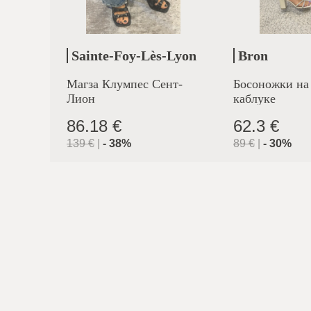
Sainte-Foy-Lès-Lyon
Bron
Магза Клумпес Сент-
Босоножки на
Лион
каблуке
86.18 €
62.3 €
139
€
|
-
38
%
89
€
|
-
30
%