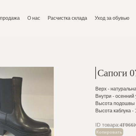
спродажа
O нас
Расчистка склада
Уход за обувью
Сапоги 0
Верх - натуральн
Внутри - осенний
Высота подошвы -
Высота каблука - 
ID товара
:
4F066
Копировать