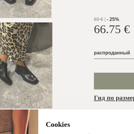
89
€
|
-
25
%
66.75
€
распроданный
Гид по разме
Обычно oтправл
в тот же рабочий
Cookies
день