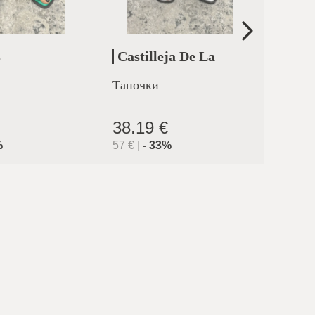
s
Castilleja De La
Erm
Cuesta
Тапочки
Тапоч
38.19 €
39.3
%
57
€
|
-
33
%
57
€
|