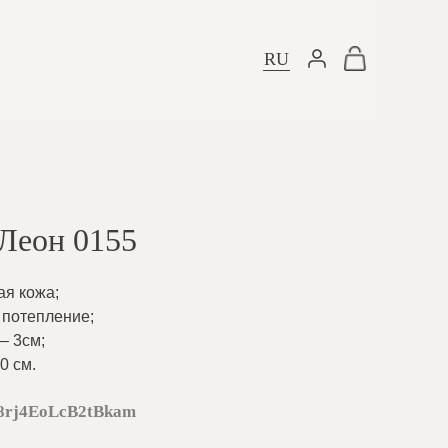
RU
Леон 0155
ая кожа
;
 потепление
;
– 3см
;
0 см.
8rj4EoLcB2tBkam