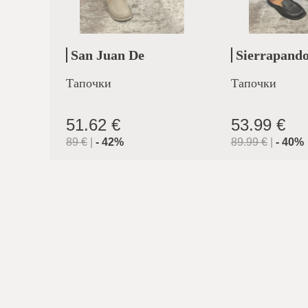
San Juan De
Sierrapand
Aznalfarache
Тапочки
Тапочки
51.62 €
53.99 €
89
€
|
-
42
%
89.99
€
|
-
40
%