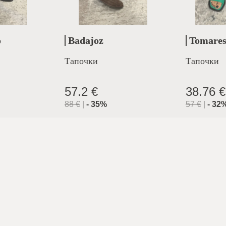
o
Badajoz
Tomare
Тапочки
Тапочки
57.2 €
38.76 €
88
€
|
-
35
%
57
€
|
-
32