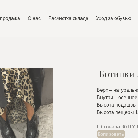
спродажа
O нас
Расчистка склада
Уход за обувью
Ботинки 
Верх – натуральн
Внутри – осеннее
Высота подошвы 
Высота пещеры 1
ID товара
:
301EC
Копировать