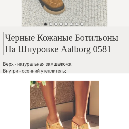
Черные Кожаные Ботильоны
На Шнуровке Aalborg 0581
Верх - натуральная замша/кожа
;
Внутри - осенний утеплитель
;
Высота подошвы - 3 см
;
Высота каблука - 10,5 см
;
Стопа на любую полноту
;
Модные и стильные
ID товара
:
3XwhG1WmhWKkrGorGOES
Копировать