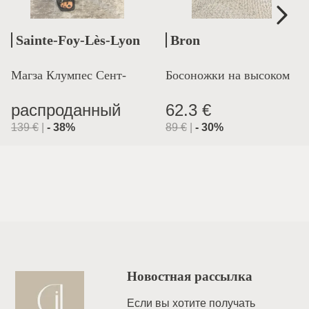
Sainte-Foy-Lès-Lyon
Bron
Магза Клумпес Сент-
Босоножки на высоком
Лион
каблуке
распроданный
62.3 €
139
€
|
-
38
%
89
€
|
-
30
%
Новостная рассылка
Если вы хотите получать