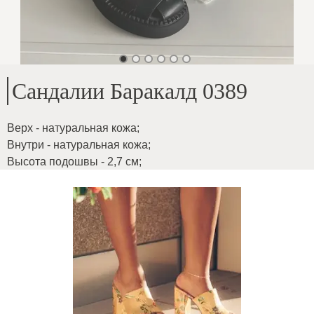
Сандалии Баракалд 0389
Верх - натуральная кожа
;
Внутри - натуральная кожа
;
Высота подошвы - 2,7 см
;
Для стопы средней полноты
;
ID товара
:
4pWlhCNGn6tmOCes56du
Копировать
99
€
|
-
40
%