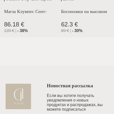
Магза Клумпес Сент-
Босоножки на высоком
Лион
каблуке
86.18 €
62.3 €
139
€
|
-
38
%
89
€
|
-
30
%
Новостная рассылка
Если вы хотите получать
уведомления o новых
продуктах и распродажах, вы
можете подписаться