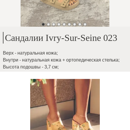
Сандалии Ivry-Sur-Seine 023
Верх - натуральная кожа
;
Внутри - натуральная кожа + ортопедическая стелька
;
Высота подошвы - 3,7 см
;
Для любой ширины стопы пряжки выполняют свои
функции
;
ID товара
:
6DBDZSaEn9ROegFkOiu0
Копировать