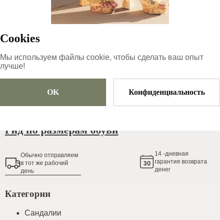
57
€
|
-
25
%
42.75
€
Cookies
Размер
Выберите размер
Мы используем файлы cookie, чтобы сделать ваш опыт
лучше!
OK
Конфиденциальность
Добавить в корзину
Гид по размерам обуви
14
-дневная
Обычно oтправляем
гарантия возврата
в тот же рабочий
денег
день
Категории
Сандалии