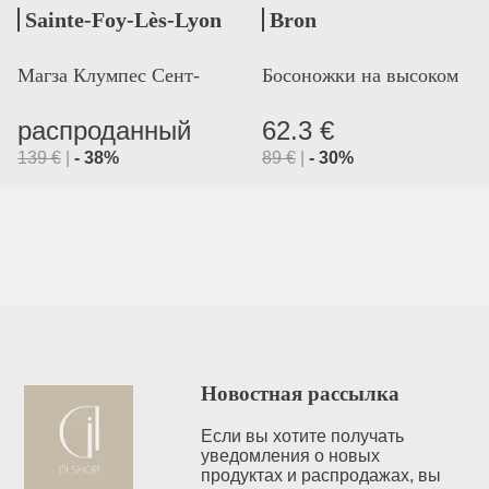
Sainte-Foy-Lès-Lyon
Bron
Магза Клумпес Сент-
Босоножки на высоком
Лион
каблуке
распроданный
62.3 €
139
€
|
-
38
%
89
€
|
-
30
%
Новостная рассылка
Если вы хотите получать
уведомления o новых
продуктах и распродажах, вы