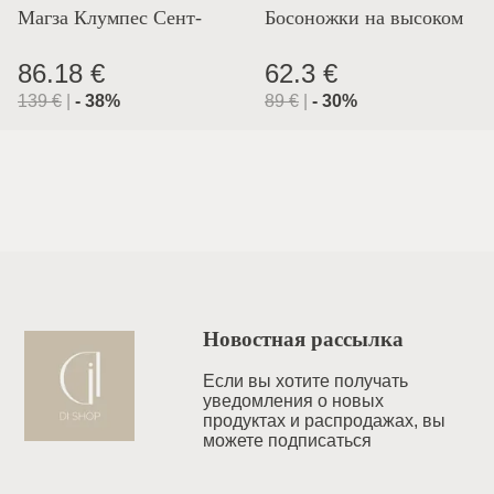
Магза Клумпес Сент-
Босоножки на высоком
Лион
каблуке
86.18 €
62.3 €
139
€
|
-
38
%
89
€
|
-
30
%
Новостная рассылка
Если вы хотите получать
уведомления o новых
продуктах и распродажах, вы
можете подписаться