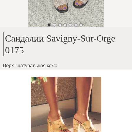
Сандалии Savigny-Sur-Orge
0175
Верх - натуральная кожа
;
Внутри - натуральная кожа
;
Высота подошвы - 1см
;
Для стопы средней ширины
;
ID товара
:
51V7DxTBfqAuMAgreJFp
Копировать