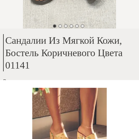
Сандалии Из Мягкой Кожи,
Бостель Коричневого Цвета
01141
Верх – натуральная мягкая кожа
;
Внутренняя часть – натуральная кожа
;
Высота подошвы – 3 см
;
Для стопы средней ширины
;
ID товара
:
4ZWQgYRaEbDyKXKpK8Hn
Копировать