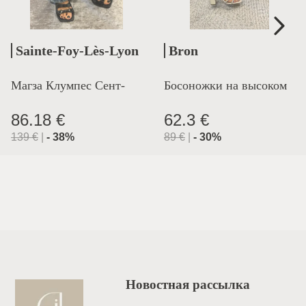
Sainte-Foy-Lès-Lyon
Bron
Магза Клумпес Сент-
Босоножки на высоком
Лион
каблуке
86.18 €
62.3 €
139
€
|
-
38
%
89
€
|
-
30
%
Новостная рассылка