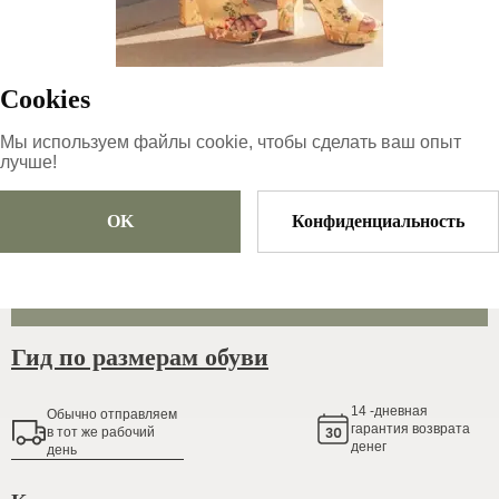
79.99
€
|
-
15
%
67.99
€
Cookies
Мы используем файлы cookie, чтобы сделать ваш опыт
лучше!
Размер
Выберите размер
OK
Конфиденциальность
Добавить в корзину
Гид по размерам обуви
14
-дневная
Обычно oтправляем
гарантия возврата
в тот же рабочий
денег
день