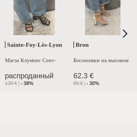
Sainte-Foy-Lès-Lyon
Bron
Магза Клумпес Сент-
Босоножки на высоком
Лион
каблуке
распроданный
62.3 €
139
€
|
-
38
%
89
€
|
-
30
%