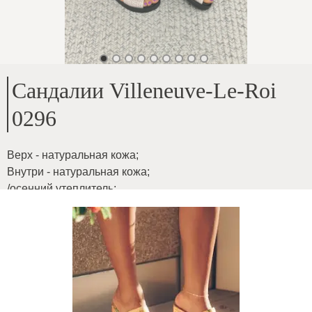
Сандалии Villeneuve-Le-Roi
0296
Верх - натуральная кожа
;
Внутри - натуральная кожа
;
/осенний утеплитель
;
Высота подошвы - 3,5 см
;
На среднюю ширину стопы
;
Внутренние размеры подошвы:
;
37-24 см
;
38-24,5 см
;
39-25 см
;
40-26 см
;