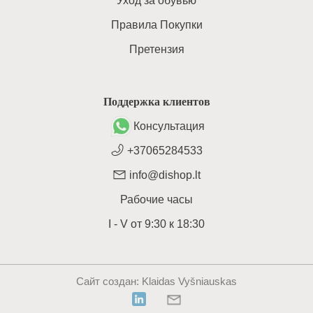
Уход за обувью
Правила Покупки
Претензия
Поддержка клиентов
Консультация
+37065284533
info@dishop.lt
Рабочие часы
I - V
от
9:30
к
18:30
Сайт создан
: Klaidas Vyšniauskas