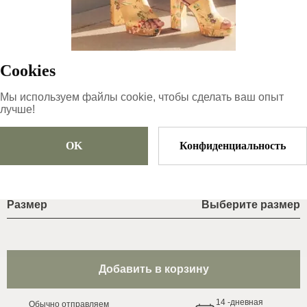
41-26,5 см
;
ID товара
:
64oynykwv9Eh4813VQUo
Cookies
Копировать
Мы используем файлы cookie, чтобы сделать ваш опыт
лучше!
62
€
|
-
30
%
43.4
€
OK
Конфиденциальность
Размер
Выберите размер
Добавить в корзину
14
-дневная
Обычно oтправляем