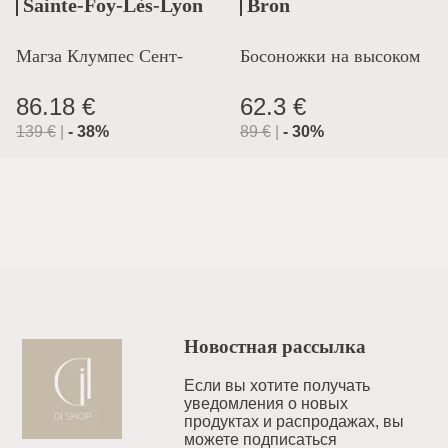
Sainte-Foy-Lès-Lyon
Bron
Магза Клумпес Сент-
Босоножки на высоком
Лион
каблуке
86.18 €
62.3 €
139
€
|
-
38
%
89
€
|
-
30
%
Новостная рассылка
Если вы хотите получать
уведомления o новых
продуктах и распродажах, вы
можете подписаться