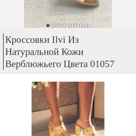
Кроссовки Ilvi Из
Натуральной Кожи
Верблюжьего Цвета 01057
Верх – натуральная кожа
;
Внутренняя часть – натуральная кожа + канвас
;
Высота подошвы – 1,5 см
;
Бренд ilvi, отличающийся высоким качеством
;
Чрезвычайно мягкая кожа, легкая модель
;
ID товара
:
1hWYjG5SSaZvok0fgrTH