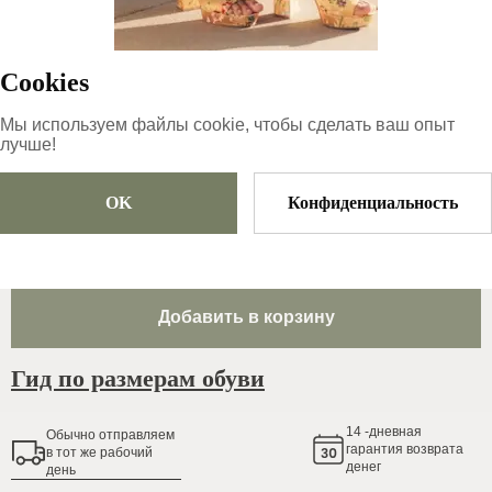
Копировать
Cookies
99.99
€
|
-
26
%
73.99
€
Мы используем файлы cookie, чтобы сделать ваш опыт
лучше!
OK
Конфиденциальность
Размер
Выберите размер
Добавить в корзину
Гид по размерам обуви
14
-дневная
Обычно oтправляем
гарантия возврата
в тот же рабочий
денег
день