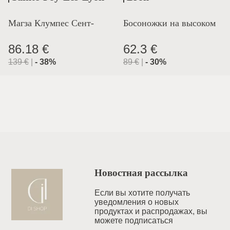
Магза Клумпес Сент-
Босоножки на высоком
Лион
каблуке
86.18 €
62.3 €
139
€
|
-
38
%
89
€
|
-
30
%
Новостная рассылка
Если вы хотите получать
уведомления o новых
продуктах и распродажах, вы
можете подписаться