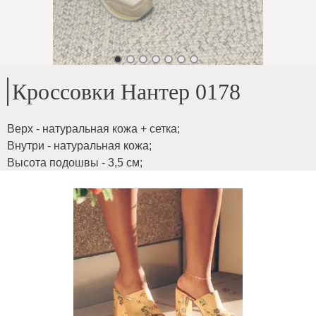
Кроссовки Нантер 0178
Верх - натуральная кожа + сетка
;
Внутри - натуральная кожа
;
Высота подошвы - 3,5 см
;
Ступни любой ширины
;
ID товара
:
3nAW696sd2Qmszk8aDH9
Копировать
129
€
|
-
46
%