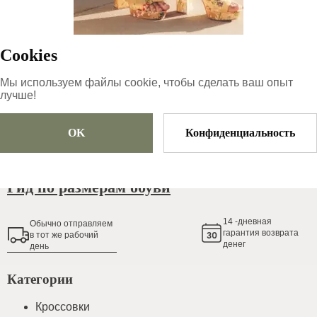
59.99
€
|
-
50
%
30
€
Cookies
распроданный
Мы используем файлы cookie, чтобы сделать ваш опыт
лучше!
OK
Конфиденциальность
Добавить в корзину
Гид по размерам обуви
14
-дневная
Обычно oтправляем
гарантия возврата
в тот же рабочий
денег
день
Категории
Кроссовки