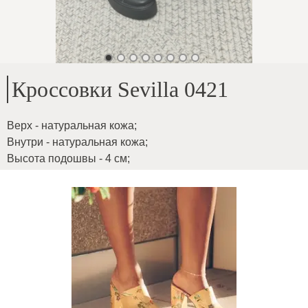
Кроссовки Sevilla 0421
Верх - натуральная кожа
;
Внутри - натуральная кожа
;
Высота подошвы - 4 см
;
Для стопы средней полноты
;
Очень легкая модель
;
ID товара
:
2oN0PELdtrGxlSUgnOBh
Копировать