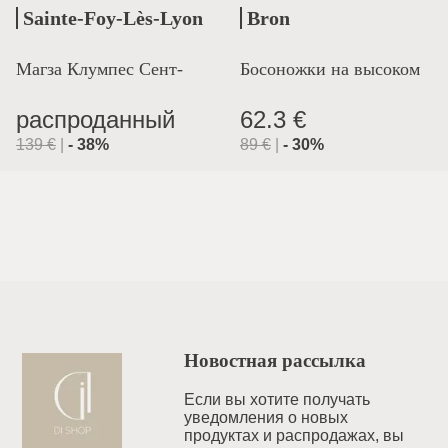
Sainte-Foy-Lès-Lyon
Bron
Магза Клумпес Сент-
Босоножки на высоком
Лион
каблуке
распроданный
62.3 €
139
€
|
-
38
%
89
€
|
-
30
%
Новостная рассылка
Если вы хотите получать
уведомления o новых
продуктах и распродажах, вы