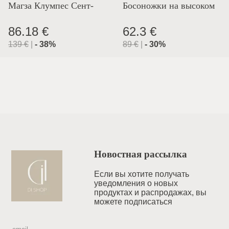
Магза Клумпес Сент-
Босоножки на высоком
Лион
каблуке
86.18 €
62.3 €
139
€
|
-
38
%
89
€
|
-
30
%
Новостная рассылка
Если вы хотите получать
уведомления o новых
продуктах и распродажах, вы
можете подписаться