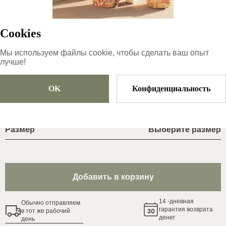
40-25,6 см
ID товара
:
0awWIYAYdBlCbSrkpeNU
Cookies
Копировать
Мы используем файлы cookie, чтобы сделать ваш опыт
лучше!
74
€
OK
Конфиденциальность
Размер
Выберите размер
Добавить в корзину
14
-дневная
Обычно oтправляем
гарантия возврата
в тот же рабочий
денег
день