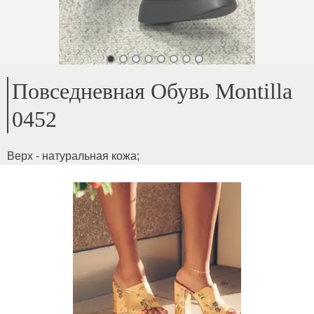
Повседневная Обувь Montilla
0452
Верх - натуральная кожа
;
Внутри - вшитый текстиль
;
Высота подошвы - 5 см
;
Длина голенища - 10 см
;
На среднюю ширину стопы
;
Внутренние размеры подошвы:
;
36-23,2 см
;
37-24 см
;
38-24,5 см
;
39-25 см
;