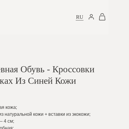
RU
вная Обувь - Кроссовки
ках Из Синей Кожи
ая кожа
;
из натуральной кожи + вставки из экокожи
;
– 4 см
;
добная
;