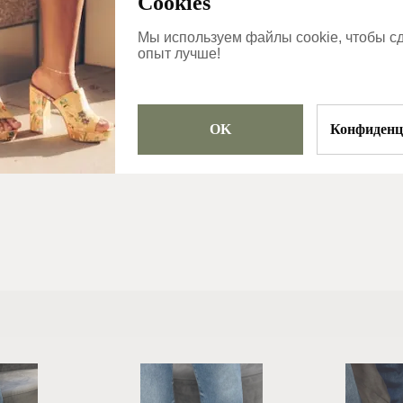
Cookies
Мы используем файлы cookie, чтобы с
опыт лучше!
Обычно oтправл
в тот же рабочий
OK
Конфиденц
день