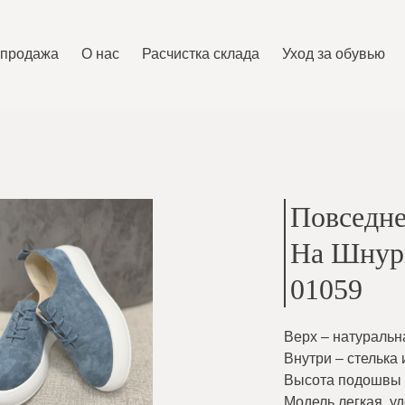
спродажа
O нас
Расчистка склада
Уход за обувью
Повседне
На Шнур
01059
Верх – натуральн
Внутри – стелька 
Высота подошвы 
Модель легкая, у