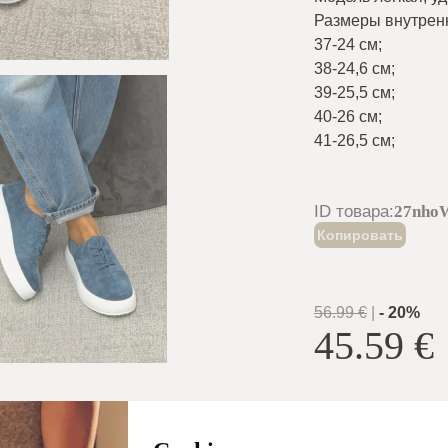
Размеры внутренн
37-24 см
;
38-24,6 см
;
39-25,5 см
;
40-26 см
;
41-26,5 см
;
ID товара
:
27nho
Копировать
56.99
€
|
-
20
%
45.59
€
Размер