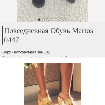
Повседневная Обувь Martos
0447
Верх - натуральная замша
;
Внутри - натуральная кожа + вшитый текстиль
;
Высота подошвы - 4 см
;
Мягкая кожа, удобная обувь
ID товара
:
4WctA5S34NL7bUdifVkr
Копировать
59.99
€
|
-
20
%