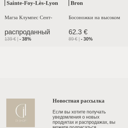
Sainte-Foy-Lès-Lyon
Bron
Магза Клумпес Сент-
Босоножки на высоком
Лион
каблуке
распроданный
62.3 €
139
€
|
-
38
%
89
€
|
-
30
%
Новостная рассылка
Если вы хотите получать
уведомления o новых
продуктах и распродажах, вы
можете подписаться