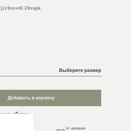
j2rRuve0LZ0xupk
Выберите размер
Добавить в корзину
рам обуви
14
-дневная
яем