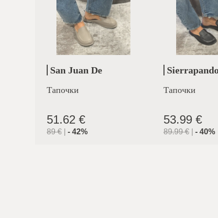
San Juan De
Sierrapand
Aznalfarache
Тапочки
Тапочки
51.62 €
53.99 €
89
€
|
-
42
%
89.99
€
|
-
40
%