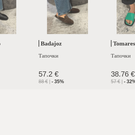
o
Badajoz
Tomare
Тапочки
Тапочки
57.2 €
38.76 €
88
€
|
-
35
%
57
€
|
-
32