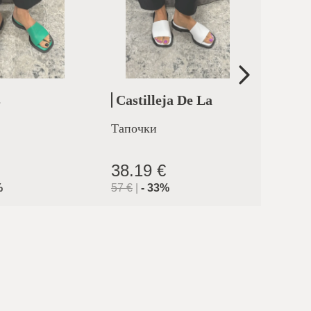
s
Castilleja De La
Erm
Cuesta
Тапочки
Тапоч
38.19 €
39.3
%
57
€
|
-
33
%
57
€
|