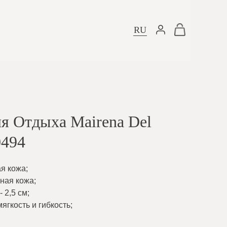
RU
я Отдыха Mairena Del
0494
ая кожа
;
ьная кожа
;
 2,5 см
;
ягкость и гибкость
;