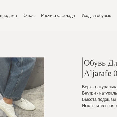
спродажа
O нас
Расчистка склада
Уход за обувью
Обувь Дл
Aljarafe 
Верх - натуральн
Внутри - натурал
Высота подошвы -
Исключительная м