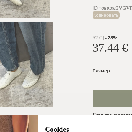
ID товара
:
3VGVF
Копировать
52
€
|
-
28
%
37.44
€
Размер
Гид по разме
Cookies
Обычно oтправл