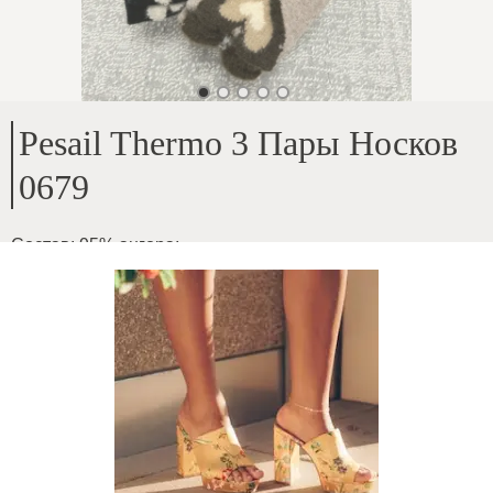
Pesail Thermo 3 Пары Носков
0679
Состав: 95% ангора
;
5% эластан
;
Игривая, красивая и теплая
;
Доступна в двух размерах 35-38 и 39-42
ID товара
:
61TGWgl3s5p3Ea84z4Ai
Копировать