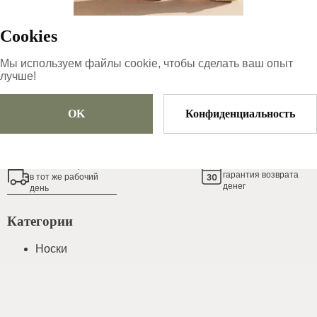
11.99
€
Cookies
распроданный
Мы используем файлы cookie, чтобы сделать ваш опыт
лучше!
OK
Конфиденциальность
Добавить в корзину
14
-дневная
Обычно oтправляем
гарантия возврата
в тот же рабочий
денег
день
Категории
Носки