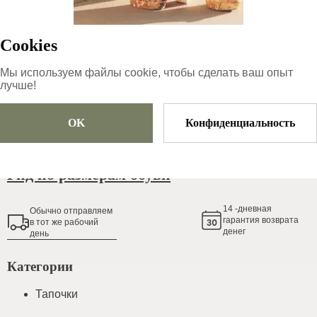
63
€
Cookies
Размер
Выберите размер
Мы используем файлы cookie, чтобы сделать ваш опыт
лучше!
OK
Конфиденциальность
Добавить в корзину
Гид по размерам обуви
14
-дневная
Обычно oтправляем
гарантия возврата
в тот же рабочий
денег
день
Категории
Тапочки