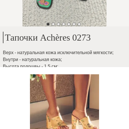
Тапочки Achères 0273
Верх - натуральная кожа исключительной мягкости
;
Внутри - натуральная кожа
;
Высота подошвы - 1,5 см
;
На среднюю ширину стопы, модель идеально подойдет
тем, у кого вросшие ногти
;
ID товара
:
2hjaJnpw34uIfftw8WqU
Копировать