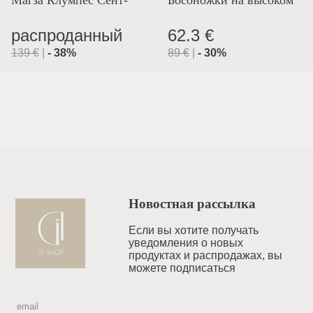
Магза Клумпес Сент-
Босоножки на высоком
Лион
каблуке
распроданный
62.3 €
139
€
|
-
38
%
89
€
|
-
30
%
Новостная рассылка
Если вы хотите получать
уведомления o новых
продуктах и распродажах, вы
можете подписаться