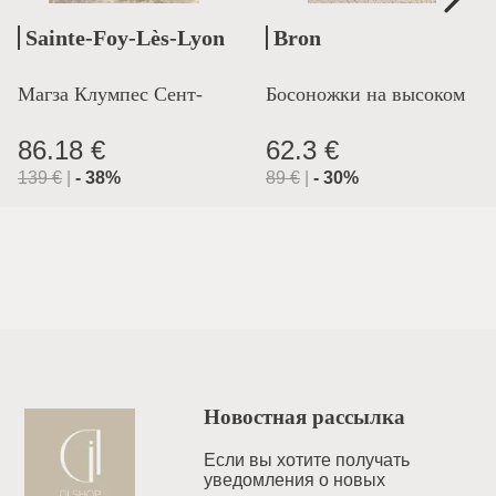
Sainte-Foy-Lès-Lyon
Bron
Магза Клумпес Сент-
Босоножки на высоком
Лион
каблуке
86.18 €
62.3 €
139
€
|
-
38
%
89
€
|
-
30
%
Новостная рассылка
Если вы хотите получать
уведомления o новых