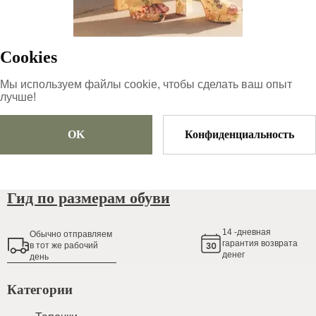
69
€
|
-
28
%
49.68
€
Cookies
Мы используем файлы cookie, чтобы сделать ваш опыт
Размер
Выберите размер
лучше!
OK
Конфиденциальность
Добавить в корзину
Гид по размерам обуви
14
-дневная
Обычно oтправляем
гарантия возврата
в тот же рабочий
денег
день
Категории