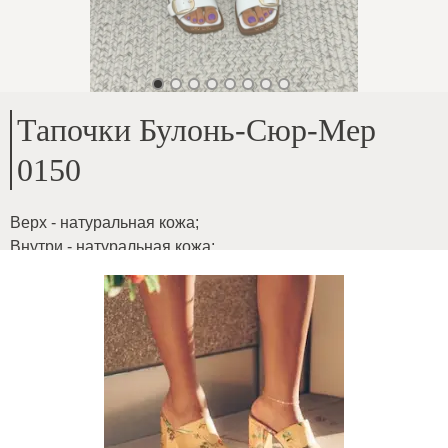
Тапочки Булонь-Сюр-Мер
0150
Верх - натуральная кожа
;
Внутри - натуральная кожа
;
Высота подошвы - 2,5 см
;
Для стопы средней ширины
;
ID товара
:
3PngFTaOYVvZkvxE7UCn
Копировать