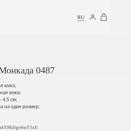
RU
Монкада 0487
ая кожа
;
ьная кожа
;
 4,5 см
;
а на один размер
;
u4X9kIigo6uY5zE