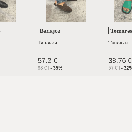
o
Badajoz
Tomare
Тапочки
Тапочки
57.2 €
38.76 €
88
€
|
-
35
%
57
€
|
-
32