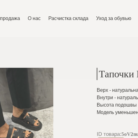
спродажа
O нас
Расчистка склада
Уход за обувью
Тапочки 
Верх - натуральн
Внутри - натурал
Высота подошвы -
Модель уменьшен
ID товара
:
5oV2n