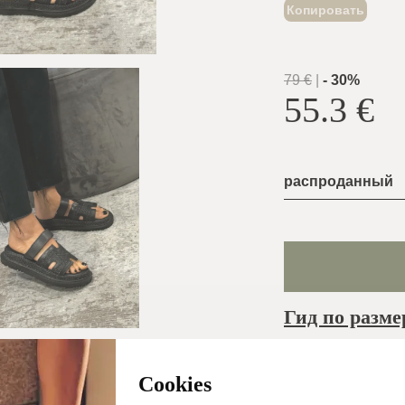
Копировать
79
€
|
-
30
%
55.3
€
распроданный
Гид по разме
Обычно oтправл
в тот же рабочий
Cookies
день