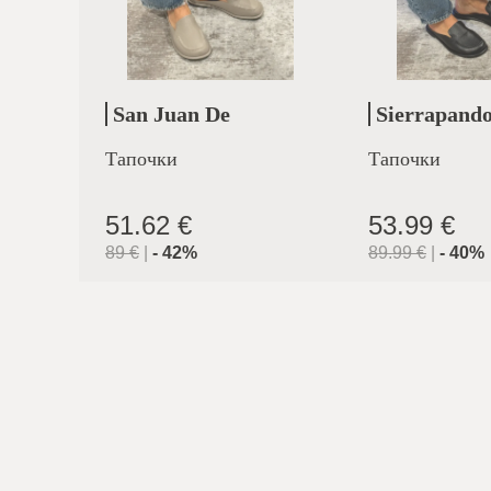
San Juan De
Sierrapand
Aznalfarache
Тапочки
Тапочки
51.62 €
53.99 €
89
€
|
-
42
%
89.99
€
|
-
40
%