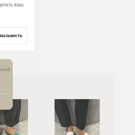
делать ваш
иальность
чной.