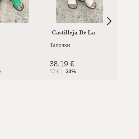
s
Castilleja De La
Erm
Cuesta
Тапочки
Тапоч
38.19 €
39.3
%
57
€
|
-
33
%
57
€
|