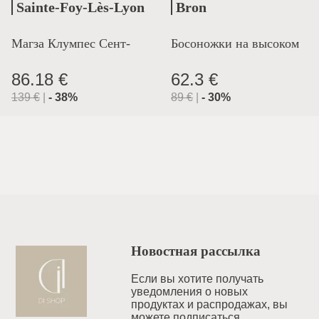
Sainte-Foy-Lès-Lyon
Bron
Магза Клумпес Сент-
Босоножки на высоком
Лион
каблуке
86.18 €
62.3 €
139
€
|
-
38
%
89
€
|
-
30
%
Новостная рассылка
Если вы хотите получать
уведомления o новых
продуктах и распродажах, вы
можете подписаться