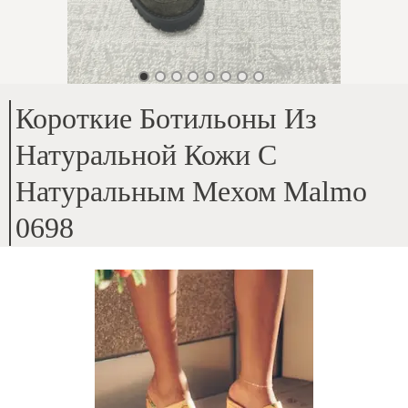
Короткие Ботильоны Из
Натуральной Кожи С
Натуральным Мехом Malmo
0698
Верх - натуральная замша
;
Внутри - натуральный мех
;
Высота подошвы - 3 см
;
Высота каблука - 8 см
;
Для средней и чуть более широкой стопы
;