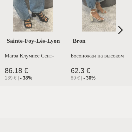
Sainte-Foy-Lès-Lyon
Bron
Магза Клумпес Сент-
Босоножки на высоком
Лион
каблуке
86.18 €
62.3 €
139
€
|
-
38
%
89
€
|
-
30
%