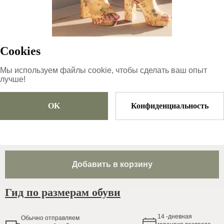
ID товара
:
2s8pof6axveHhx7gCLlR
Копировать
Cookies
115
€
|
-
52
%
Мы используем файлы cookie, чтобы сделать ваш опыт
55.2
€
лучше!
OK
Конфиденциальность
Размер
Выберите размер
Добавить в корзину
Гид по размерам обуви
14
-дневная
Обычно oтправляем