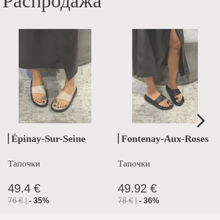
Распродажа
Épinay-Sur-Seine
Fontenay-Aux-Roses
Тапочки
Тапочки
49.4 €
49.92 €
76
€
|
-
35
%
78
€
|
-
36
%