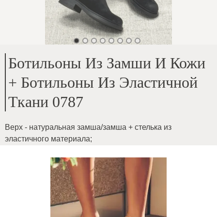
Ботильоны Из Замши И Кожи
+ Ботильоны Из Эластичной
Ткани 0787
Верх - натуральная замша/замша + стелька из
эластичного материала
;
Внутри - шерсть до щиколотки
;
Высота подошвы - 3 см
;
Высота стельки - 41
;
На среднюю ширину стопы и икры
;
Ширина стельки меняется в зависимости от размера,
ткань тянется
;