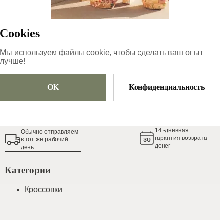
Cookies
Размер
Выберите размер
Мы используем файлы cookie, чтобы сделать ваш опыт
лучше!
Добавить в корзину
OK
Конфиденциальность
Гид по размерам обуви
14
-дневная
Обычно oтправляем
гарантия возврата
в тот же рабочий
денег
день
Категории
Кроссовки