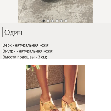
Один
Верх - натуральная кожа
;
Внутри - натуральная кожа
;
Высота подошвы - 3 см
;
Кожа необыкновенно мягкая и легкая как пух
ID товара
:
02flqYzXiBOyxgH76uZs
Копировать
66
€
|
-
26
%
48.84
€