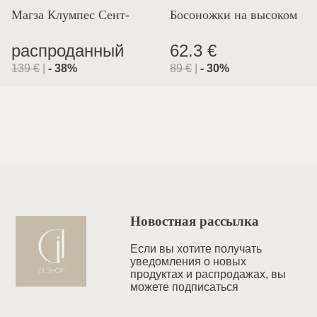
Магза Клумпес Сент-
Босоножки на высоком
Лион
каблуке
распроданный
62.3 €
139
€
|
-
38
%
89
€
|
-
30
%
Новостная рассылка
Если вы хотите получать
уведомления o новых
продуктах и распродажах, вы
можете подписаться