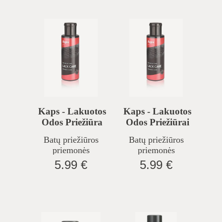
Kaps - Lakuotos
Kaps - Lakuotos
Odos Priežiūra
Odos Priežiūrai
(visoms
(juodos Spalvos),
Batų priežiūros
Batų priežiūros
Spalvoms) 100
100 Ml.
priemonės
priemonės
Ml.
5.99 €
5.99 €