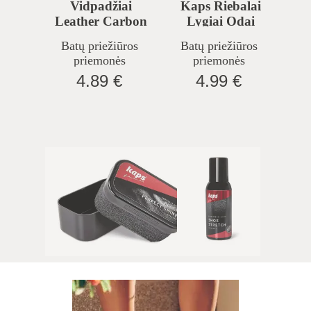
Vidpadžiai
Kaps Riebalai
Leather Carbon
Lygiai Odai
Batų priežiūros
Batų priežiūros
priemonės
priemonės
4.89 €
4.99 €
Batų Kempinėlė
Kaps Batų
Perfect Shine
Pratempiklis, 100
Ml