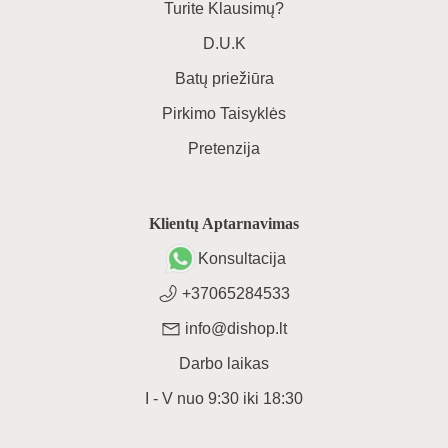
Turite Klausimų?
D.U.K
Batų priežiūra
Pirkimo Taisyklės
Pretenzija
Klientų Aptarnavimas
Konsultacija
+37065284533
info@dishop.lt
Darbo laikas
I - V
nuo
9:30
iki
18:30