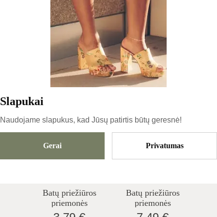
Batų priežiūros
Batų priežiūros
priemonės
priemonės
2.99 €
5.99 €
Slapukai
Naudojame slapukus, kad Jūsų patirtis būtų geresnė!
Gerai
Privatumas
Kaps Zomšinių
Kaps
Medžiagų Valymo
RENOVATOR –
Šepetėlis
Avalynės
Batų priežiūros
Batų priežiūros
Atnaujinimo
priemonės
priemonės
Priemonė, 200 Ml