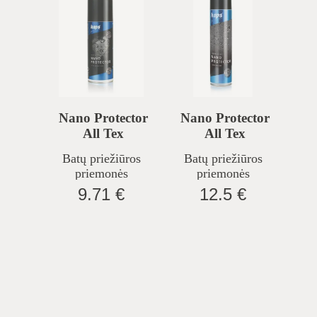
Nano Protector
Nano Protector
All Tex
All Tex
Impregnantas
Impregnantas
Batų priežiūros
Batų priežiūros
Avalynei, 200 Ml
Avalynei, 400 Ml
priemonės
priemonės
9.71 €
12.5 €