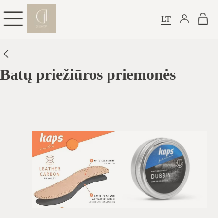
LT
Batų priežiūros priemonės