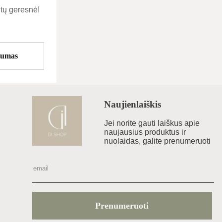
tų geresnė!
tumas
Naujienlaiškis
Jei norite gauti laiškus apie
naujausius produktus ir
nuolaidas, galite prenumeruoti
Prenumeruoti