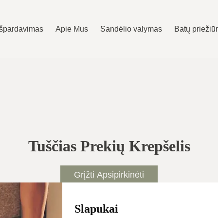
Išpardavimas
Apie Mus
Sandėlio valymas
Batų priežiū
Tuščias Prekių Krepšelis
Grįžti Apsipirkinėti
Slapukai