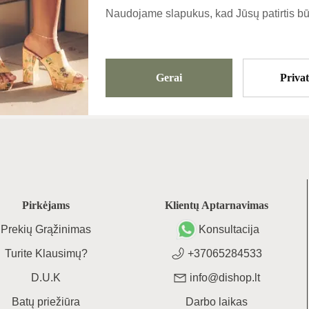
Naudojame slapukus, kad Jūsų patirtis bū
Gerai
Priva
Pirkėjams
Klientų Aptarnavimas
Prekių Grąžinimas
Konsultacija
Turite Klausimų?
+37065284533
D.U.K
info@dishop.lt
Batų priežiūra
Darbo laikas