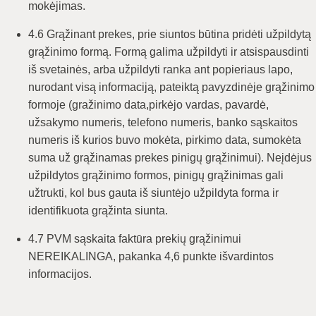
mokėjimas.
4.6 Grąžinant prekes, prie siuntos būtina pridėti užpildytą
grąžinimo formą. Formą galima užpildyti ir atsispausdinti
iš svetainės, arba užpildyti ranka ant popieriaus lapo,
nurodant visą informaciją, pateiktą pavyzdinėje grąžinimo
formoje (gražinimo data,pirkėjo vardas, pavardė,
užsakymo numeris, telefono numeris, banko sąskaitos
numeris iš kurios buvo mokėta, pirkimo data, sumokėta
suma už grąžinamas prekes pinigų grąžinimui). Neįdėjus
užpildytos grąžinimo formos, pinigų grąžinimas gali
užtrukti, kol bus gauta iš siuntėjo užpildyta forma ir
identifikuota grąžinta siunta.
4.7 PVM sąskaita faktūra prekių grąžinimui
NEREIKALINGA, pakanka 4,6 punkte išvardintos
informacijos.