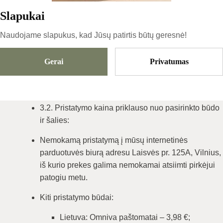
Slapukai
Prekių pristatymas
Naudojame slapukus, kad Jūsų patirtis būtų geresnė!
3.1. Užsakymai pristatomi Lietuvoje, Latvijoje ir
Gerai
Privatumas
Estijoje per 1–5 darbo dienas nuo apmokėjimo
patvirtinimo, nebent prie prekės nurodytas kitoks
terminas. Į kitas šalis plius 1-5 darbo dienos.
3.2. Pristatymo kaina priklauso nuo pasirinkto būdo
ir šalies:
Nemokamą pristatymą į mūsų internetinės
parduotuvės biurą adresu Laisvės pr. 125A, Vilnius,
iš kurio prekes galima nemokamai atsiimti pirkėjui
patogiu metu.
Kiti pristatymo būdai:
Lietuva: Omniva paštomatai – 3,98 €;