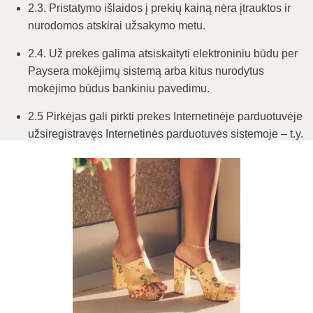
2.3. Pristatymo išlaidos į prekių kainą nėra įtrauktos ir
nurodomos atskirai užsakymo metu.
2.4. Už prekes galima atsiskaityti elektroniniu būdu per
Paysera mokėjimų sistemą arba kitus nurodytus
mokėjimo būdus bankiniu pavedimu.
2.5 Pirkėjas gali pirkti prekes Internetinėje parduotuvėje
užsiregistravęs Internetinės parduotuvės sistemoje – t.y.
susikūręs savo paskyrą arba neužsiregistravęs kaip
svečias.
2.6 Pirkėjas, prisijungęs prie internetinės parduotuvės
paskyros, gali matyti savo užsakymo būseną – ar
užsakymas priimtas, supakuotas ir išsiųstas. Apie šiuos
užsakymo etapus pirkėjas taip pat automatiškai
informuojamas el. paštu pardavėjo sistemos siunčiamais
pranešimais. Taip pat ten galima atsisiųsti PVM sąskaitą
faktūrą už įsigytas prekes.