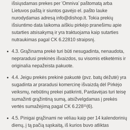
išsiųsdamas prekes per 'Omniva' paštomatą arba
Lietuvos paštą ir siuntos gavėjo el. pašto lauke
nurodydamas adresą info@dishop.lt. Tokia prekių
išsiuntimo data laikoma aiškiu pirkėjo pranešimu apie
sutarties atsisakymą ir yra traktuojama kaip sutarties
nutraukimas pagal CK 6.22810 straipsnį.
4.3. Grąžinama prekė turi būti nesugadinta, nenaudota,
nepraradusi prekinės išvaizdos, su visomis etiketėmis ir
originalia nepažeista pakuote.
4.4. Jeigu prekės prekinė pakuotė (pvz. batų dėžutė) yra
sugadinta ar praradusi komercinę išvaizdą dėl Pirkėjo
veiksmų, nebūtinų prekei patikrinti, Pardavėjas turi teisę
sumažinti grąžintiną sumą, atsižvelgdamas į prekės
vertės sumažėjimą pagal CK 6.228¹¹(6).
4.5. Pinigai grąžinami ne vėliau kaip per 14 kalendorinių
dienų, į tą pačią sąskaitą, iš kurios buvo atliktas