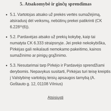
5. Atsakomybė ir ginčų sprendimas
5.1. Vartotojas atsako už prekės vertės sumažėjimą,
atsiradusį dėl veiksmų, nebūtinų prekei patikrinti (CK
6.228¹¹(6)).
5.2. Pardavėjas atsako už prekių kokybę, kaip tai
numatyta CK 6.333 straipsnyje. Jei prekė nekokybiška,
Pirkėjas gali reikalauti nemokamo pakeitimo, kainos
sumažinimo ar pinigų grąžinimo.
5.3. Nesutarimai tarp Pirkėjo ir Pardavėjo sprendžiami
derybomis. Nepavykus susitarti, Pirkėjas turi teisę kreiptis
į Valstybinę vartotojų teisių apsaugos tarnybą (A.
Goštauto g. 12, 01108 Vilnius)
Atsisiųsti