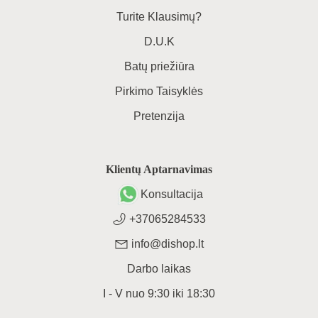
Turite Klausimų?
D.U.K
Batų priežiūra
Pirkimo Taisyklės
Pretenzija
Klientų Aptarnavimas
Konsultacija
+37065284533
info@dishop.lt
Darbo laikas
I - V
nuo
9:30
iki
18:30