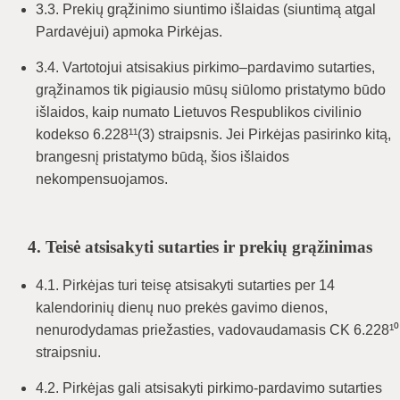
3.3. Prekių grąžinimo siuntimo išlaidas (siuntimą atgal
Pardavėjui) apmoka Pirkėjas.
3.4. Vartotojui atsisakius pirkimo–pardavimo sutarties,
grąžinamos tik pigiausio mūsų siūlomo pristatymo būdo
išlaidos, kaip numato Lietuvos Respublikos civilinio
kodekso 6.228¹¹(3) straipsnis. Jei Pirkėjas pasirinko kitą,
brangesnį pristatymo būdą, šios išlaidos
nekompensuojamos.
4. Teisė atsisakyti sutarties ir prekių grąžinimas
4.1. Pirkėjas turi teisę atsisakyti sutarties per 14
kalendorinių dienų nuo prekės gavimo dienos,
nenurodydamas priežasties, vadovaudamasis CK 6.228¹⁰
straipsniu.
4.2. Pirkėjas gali atsisakyti pirkimo-pardavimo sutarties