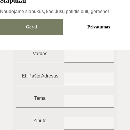
Slapukai
Naudojame slapukus, kad Jūsų patirtis būtų geresnė!
Iškilo techninių nesklandumų ar turite su
Gerai
Privatumas
svetaine susijusių klausimų?
Susisiekite
Vardas
El. Pašto Adresas
Tema
Žinutė