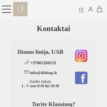
LT
Kontaktai
Dianos linija, UAB
+37065284533
info@dishop.lt
Darbo laikas
I - V
nuo
9:30
iki
18:30
Turite Klausimų?