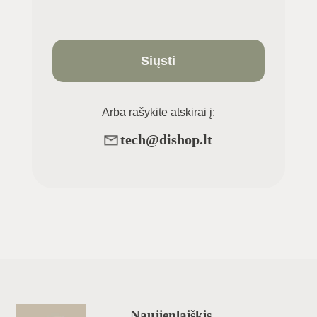
Siųsti
Arba rašykite atskirai į:
tech@dishop.lt
Naujienlaiškis