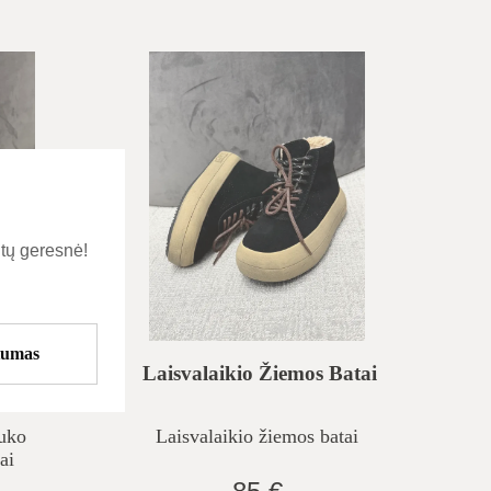
tų geresnė!
tumas
ubuko
Laisvalaikio Žiemos Batai
ukai
uko
Laisvalaikio žiemos batai
ai