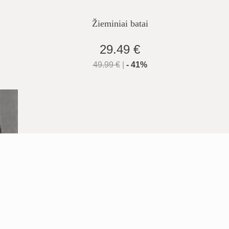
Žieminiai batai
29.49 €
49.99
€
|
-
41
%