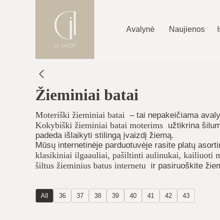
Avalynė
Naujienos
Žieminiai batai
Moteriški žieminiai batai
– tai nepakeičiama avaly
Kokybiški žieminiai batai moterims
užtikrina šilu
padeda išlaikyti stilingą įvaizdį žiemą.
Mūsų internetinėje parduotuvėje rasite platų asort
klasikiniai ilgaauliai, pašiltinti aulinukai, kailiuot
šiltus žieminius batus internetu
ir pasiruoškite žie
All
36
37
38
39
40
41
42
43