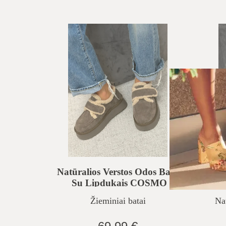
Natūralios Verstos Odos Batai
Nat
Su Lipdukais COSMO
PATROL
Žieminiai batai
Na