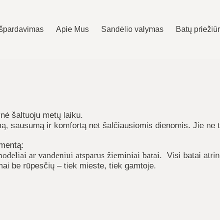
Išpardavimas
Apie Mus
Sandėlio valymas
Batų priežiū
nė šaltuoju metų laiku.
mą, sausumą ir komfortą net šalčiausiomis dienomis. Jie ne t
imentą:
i modeliai ar vandeniui atsparūs žieminiai batai.
Visi batai atr
mai be rūpesčių – tiek mieste, tiek gamtoje.