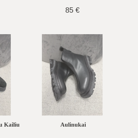
85 €
u Kailiu
Aulinukai