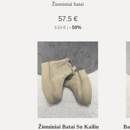
Žieminiai batai
57.5 €
115
€
|
-
50
%
Žieminiai Batai Su Kailiu
Ba