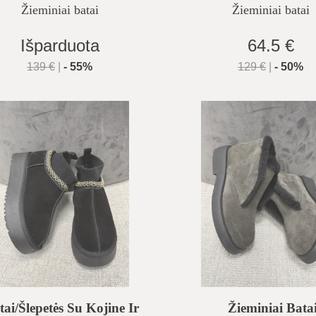
Žieminiai batai
Žieminiai batai
Išparduota
64.5 €
139
€
|
-
55
%
129
€
|
-
50
%
tai/šlepetės Su Kojine Ir
Žieminiai Bata