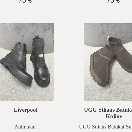
75 €
75 €
Liverpool
UGG Stliaus Batuk
Kojine
Aulinukai
UGG Stliaus Batukai Su