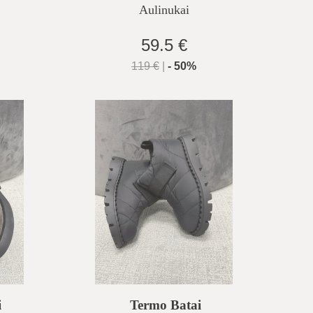
Aulinukai
59.5 €
119
€
|
-
50
%
i
Termo Batai