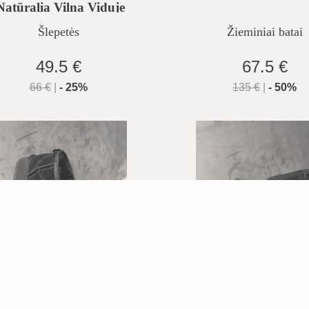
Natūralia Vilna Viduje
Šlepetės
Žieminiai batai
49.5 €
67.5 €
66
€
|
-
25
%
135
€
|
-
50
%