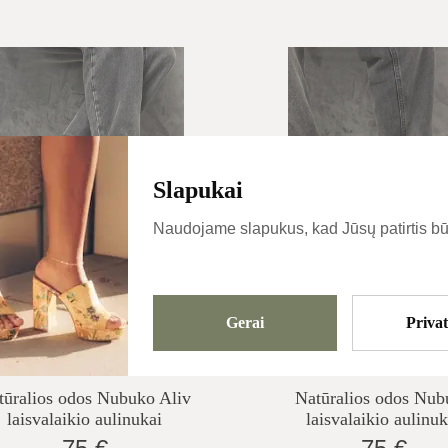
Slapukai
Naudojame slapukus, kad Jūsų patirtis bū
Gerai
Priva
ūralios Odos Nubuko Aliv
Natūralios Odos N
Laisvalaikio Aulinukai
Laisvalaikio Aulin
tūralios odos Nubuko Aliv
Natūralios odos Nub
laisvalaikio aulinukai
laisvalaikio aulinuk