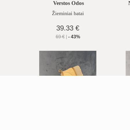
Verstos Odos
Žieminiai batai
39.33 €
69
€
|
-
43
%