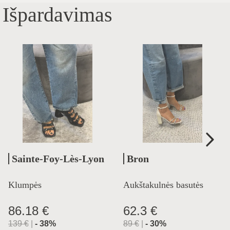
Išpardavimas
Sainte-Foy-Lès-Lyon
Bron
Klumpės
Aukštakulnės basutės
86.18 €
62.3 €
139
€
|
-
38
%
89
€
|
-
30
%