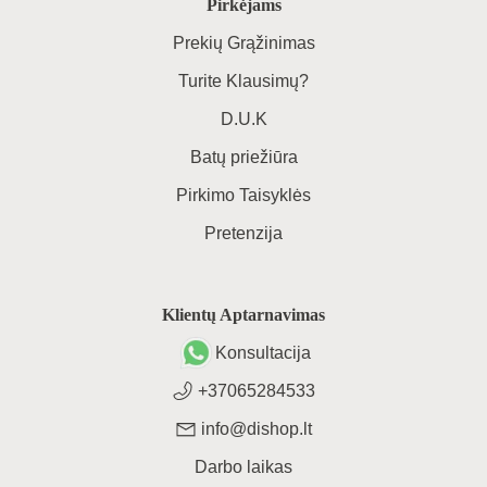
Pirkėjams
Prekių Grąžinimas
Turite Klausimų?
D.U.K
Batų priežiūra
Pirkimo Taisyklės
Pretenzija
Klientų Aptarnavimas
Konsultacija
+37065284533
info@dishop.lt
Darbo laikas