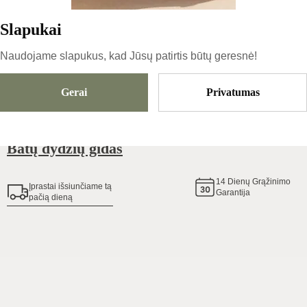
Slapukai
Išparduota
Naudojame slapukus, kad Jūsų patirtis būtų geresnė!
Gerai
Privatumas
Pridėti Į Krepšelį
Batų dydžių gidas
14
Dienų Grąžinimo
Įprastai išsiunčiame tą
Garantija
pačią dieną