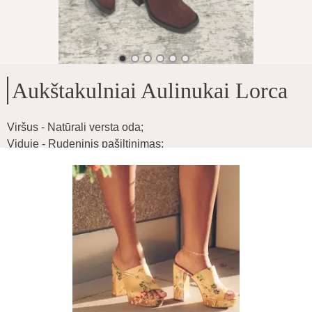
Aukštakulniai Aulinukai Lorca
Viršus - Natūrali versta oda
;
Viduje - Rudeninis pašiltinimas
;
Kulno aukštis - 7cm
;
Aulo aukštis - 16cm
Produkto ID
:
2me6wB8SNBOO0IUFCQU8
Kopijuoti
109
€
|
-
50
%
54.5
€