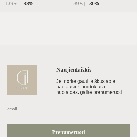
139
€
|
-
38
%
89
€
|
-
30
%
Naujienlaiškis
Jei norite gauti laiškus apie
naujausius produktus ir
nuolaidas, galite prenumeruoti
Prenumeruoti