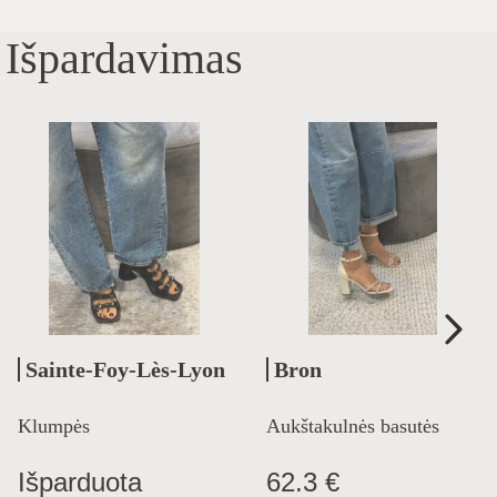
Išpardavimas
Sainte-Foy-Lès-Lyon
Bron
Klumpės
Aukštakulnės basutės
Išparduota
62.3 €