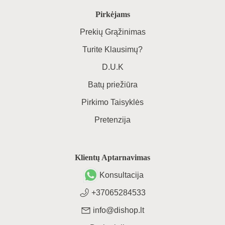
Pirkėjams
Prekių Grąžinimas
Turite Klausimų?
D.U.K
Batų priežiūra
Pirkimo Taisyklės
Pretenzija
Klientų Aptarnavimas
Konsultacija
+37065284533
info@dishop.lt