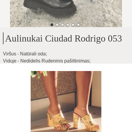
Aulinukai Ciudad Rodrigo 053
Viršus - Natūrali oda
;
Viduje - Nedidelis Rudeninis pašiltinimas
;
Pado aukštis - 4cm
;
Aulo aukštis - 19cm
Produkto ID
:
2m1Tscd652r0lA62kRL5
Kopijuoti
122
€