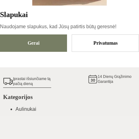
Slapukai
Dydis
Pasirinkti Dydį
Naudojame slapukus, kad Jūsų patirtis būtų geresnė!
Gerai
Privatumas
Pridėti Į Krepšelį
Batų dydžių gidas
14
Dienų Grąžinimo
Įprastai išsiunčiame tą
Garantija
pačią dieną
Kategorijos
Aulinukai