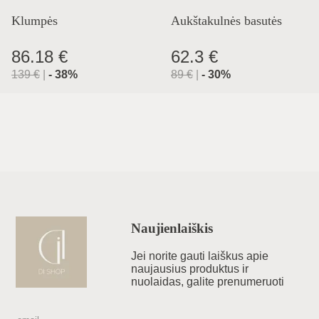
Klumpės
Aukštakulnės basutės
86.18 €
62.3 €
139
€
|
-
38
%
89
€
|
-
30
%
Naujienlaiškis
Jei norite gauti laiškus apie
naujausius produktus ir
nuolaidas, galite prenumeruoti