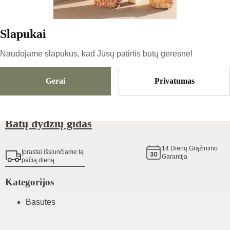
42.75
€
Slapukai
Dydis
Pasirinkti Dydį
Naudojame slapukus, kad Jūsų patirtis būtų geresnė!
Gerai
Privatumas
Pridėti Į Krepšelį
Batų dydžių gidas
14
Dienų Grąžinimo
Įprastai išsiunčiame tą
Garantija
pačią dieną
Kategorijos
Basutes