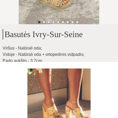
Basutės Ivry-Sur-Seine
Viršus - Natūrali oda
;
Viduje - Natūrali oda + ortopedinis vidpadis
;
Pado aukštis - 3,7cm
;
Bet kokio pločio pėdai, sagtys atlieka savo funkcijas
;
Produkto ID
:
6DBDZSaEn9ROegFkOiu0
Kopijuoti
57
€
|
-
25
%