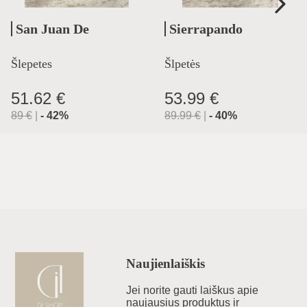
San Juan De
Sierrapando
Aznalfarache
Šlepetes
Šlpetės
51.62 €
53.99 €
89
€
|
-
42
%
89.99
€
|
-
40
%
Naujienlaiškis
Jei norite gauti laiškus apie
naujausius produktus ir