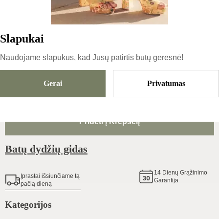
119.99
€
|
-
34
%
79.19
€
Slapukai
Naudojame slapukus, kad Jūsų patirtis būtų geresnė!
Išparduota
Gerai
Privatumas
Pridėti Į Krepšelį
Batų dydžių gidas
14
Dienų Grąžinimo
Įprastai išsiunčiame tą
Garantija
pačią dieną
Kategorijos