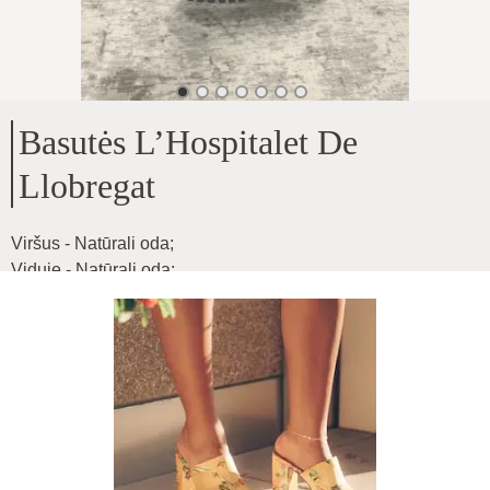
Basutės L’Hospitalet De
Llobregat
Viršus - Natūrali oda
;
Viduje - Natūrali oda
;
Viduje vidpadis ortopedinis
;
Pado aukštis - 4cm
;
Modelis vidutinei ir platesnei pėdai puikiai tinka
;
Produkto ID
:
69ik7O1ISAqdhhO2hpDY
Kopijuoti