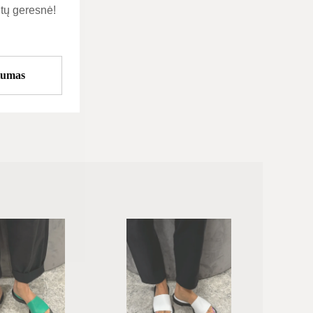
tų geresnė!
tumas