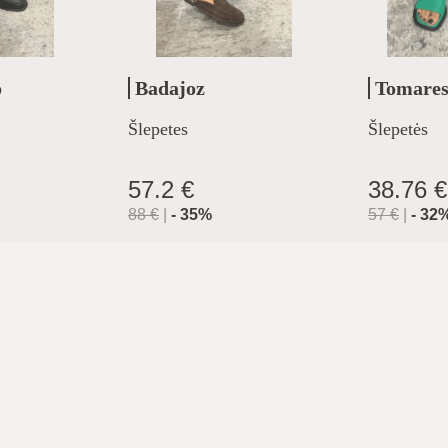
o
Badajoz
Tomare
Šlepetes
Šlepetės
57.2 €
38.76 €
88
€
|
-
35
%
57
€
|
-
32