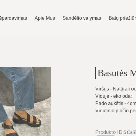
Išpardavimas
Apie Mus
Sandėlio valymas
Batų priežiū
Basutės 
Viršus - Natūrali o
Viduje - eko oda
;
Pado aukštis - 4c
Vidutinio pločio pė
Produkto ID
:
5Cs