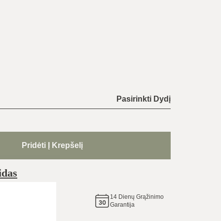
Pasirinkti Dydį
Pridėti Į Krepšelį
idas
14
Dienų Grąžinimo
e tą
Garantija