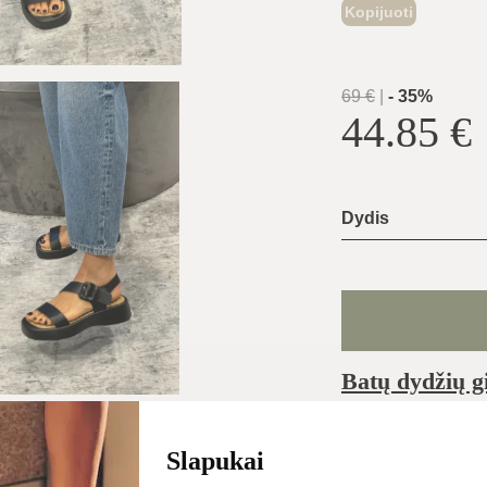
Kopijuoti
69
€
|
-
35
%
44.85
€
Dydis
Batų dydžių g
Įprastai išsiunčiam
Slapukai
pačią dieną