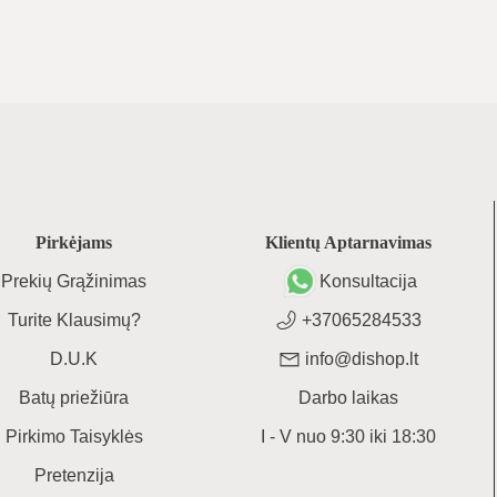
Pirkėjams
Klientų Aptarnavimas
Prekių Grąžinimas
Konsultacija
Turite Klausimų?
+37065284533
D.U.K
info@dishop.lt
Batų priežiūra
Darbo laikas
Pirkimo Taisyklės
I - V
nuo
9:30
iki
18:30
Pretenzija