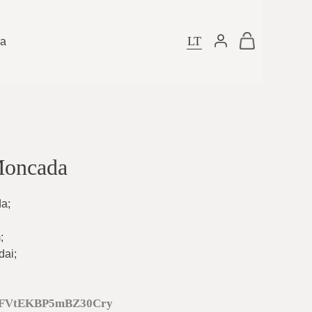
LT
ra
Moncada
da
;
m
;
dai
;
SFVtEKBP5mBZ30Cry