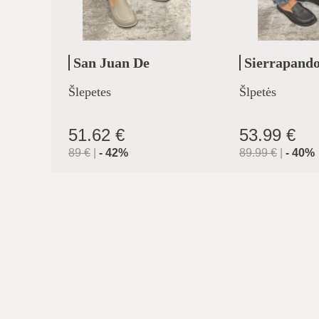
San Juan De
Sierrapand
Aznalfarache
Šlepetes
Šlpetės
51.62 €
53.99 €
89
€
|
-
42
%
89.99
€
|
-
40
%