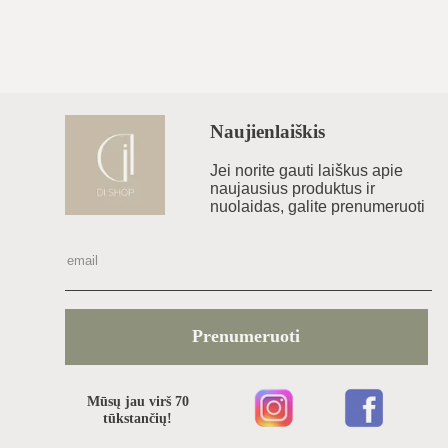
Naujienlaiškis
Jei norite gauti laiškus apie
naujausius produktus ir
nuolaidas, galite prenumeruoti
Prenumeruoti
Mūsų jau virš 70
tūkstančių!