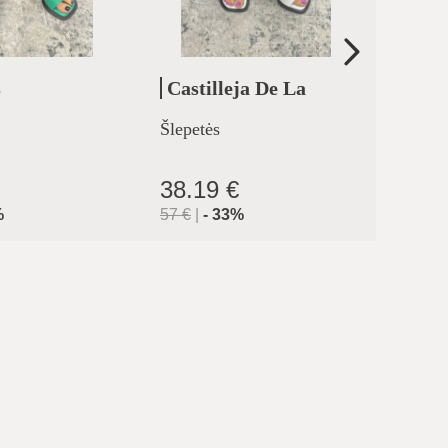
s
Castilleja De La
Erm
Cuesta
Šlepetės
Šlepet
38.19 €
39.3
%
57
€
|
-
33
%
57
€
|