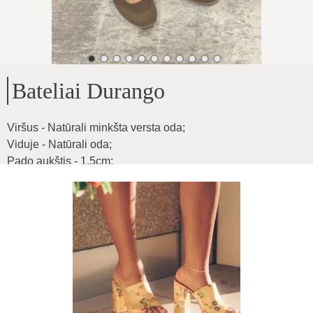
Bateliai Durango
Viršus - Natūrali minkšta versta oda
;
Viduje - Natūrali oda
;
Pado aukštis - 1,5cm
;
Vidutinio pločio pėdai
;
Produkto ID
:
6BYloGUHpoNiPOiRETHl
Kopijuoti
89
€
|
-
30
%