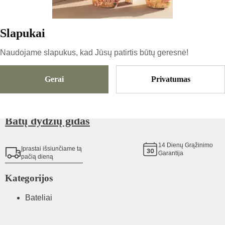
62.3
€
Slapukai
Dydis
Pasirinkti Dydį
Naudojame slapukus, kad Jūsų patirtis būtų geresnė!
Gerai
Privatumas
Pridėti Į Krepšelį
Batų dydžių gidas
14
Dienų Grąžinimo
Įprastai išsiunčiame tą
Garantija
pačią dieną
Kategorijos
Bateliai