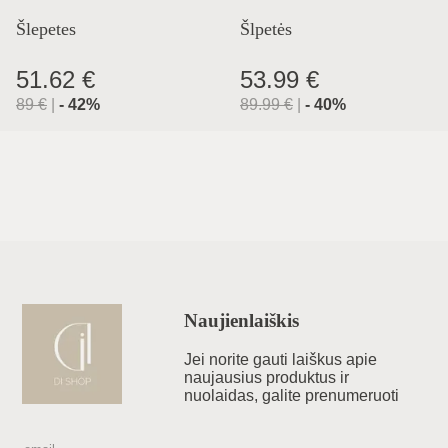
Aznalfarache
Šlepetes
Šlpetės
51.62 €
53.99 €
89
€
|
-
42
%
89.99
€
|
-
40
%
Naujienlaiškis
Jei norite gauti laiškus apie
naujausius produktus ir
nuolaidas, galite prenumeruoti