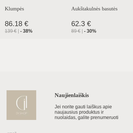
Klumpės
Aukštakulnės basutės
86.18 €
62.3 €
139
€
|
-
38
%
89
€
|
-
30
%
Naujienlaiškis
Jei norite gauti laiškus apie
naujausius produktus ir
nuolaidas, galite prenumeruoti