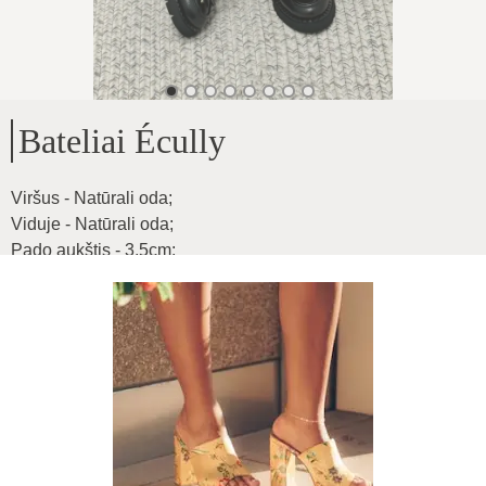
Bateliai Écully
Viršus - Natūrali oda
;
Viduje - Natūrali oda
;
Pado aukštis - 3,5cm
;
Vidutinio pločio pėdai
;
Produkto ID
:
1BnlqqIyKCHUPi0Zg61g
Kopijuoti
92
€
|
-
27
%