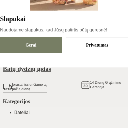
67.16
€
Slapukai
Dydis
Pasirinkti Dydį
Naudojame slapukus, kad Jūsų patirtis būtų geresnė!
Gerai
Privatumas
Pridėti Į Krepšelį
Batų dydžių gidas
14
Dienų Grąžinimo
Įprastai išsiunčiame tą
Garantija
pačią dieną
Kategorijos
Bateliai