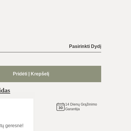
Pasirinkti Dydį
Pridėti Į Krepšelį
idas
14
Dienų Grąžinimo
e tą
Garantija
tų geresnė!