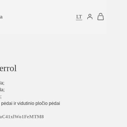
LT
ra
errol
da
;
da
;
m
;
pėdai ir vidutinio pločio pėdai
JaC41xlWo1FeMTM8