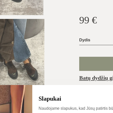
99
€
Dydis
Batų dydžių g
Įprastai išsiunčiam
pačią dieną
Slapukai
Kategorijos
Naudojame slapukus, kad Jūsų patirtis bū