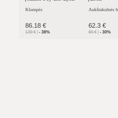
Klumpės
Aukštakulnės b
86.18 €
62.3 €
139
€
|
-
38
%
89
€
|
-
30
%