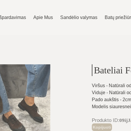
Išpardavimas
Apie Mus
Sandėlio valymas
Batų priežiū
Bateliai F
Viršus - Natūrali o
Viduje - Natūrali o
Pado aukštis - 2c
Modelis siauresnei 
Produkto ID
:
09ij
Kopijuoti