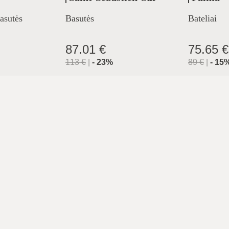
Loire
asutės
Basutės
Bateliai
87.01 €
75.65 €
113
€
|
-
23
%
89
€
|
-
15