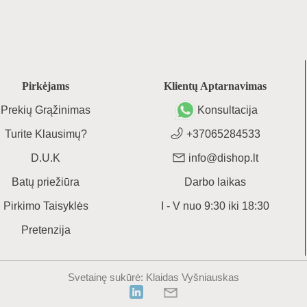
Pirkėjams
Klientų Aptarnavimas
Prekių Grąžinimas
Konsultacija
Turite Klausimų?
+37065284533
D.U.K
info@dishop.lt
Batų priežiūra
Darbo laikas
Pirkimo Taisyklės
I - V
nuo
9:30
iki
18:30
Pretenzija
Svetainę sukūrė
: Klaidas Vyšniauskas