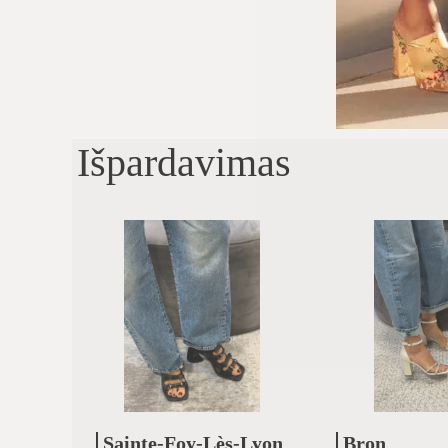
Išpardavimas
Sainte-Foy-Lès-Lyon
Bron