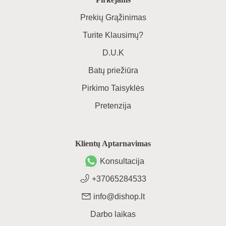
Prekių Grąžinimas
Turite Klausimų?
D.U.K
Batų priežiūra
Pirkimo Taisyklės
Pretenzija
Klientų Aptarnavimas
Konsultacija
+37065284533
info@dishop.lt
Darbo laikas