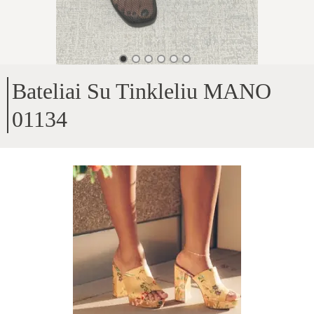
Bateliai Su Tinkleliu MANO
01134
Viršus - Natūrali oda + tinklelis
;
Viduje - Natūrali oda
;
Pado aukštis - 1.5cm
;
Vidutinio pločio pėdai, lankstūs ir patogūs
;
Produkto ID
:
5ytK5nmnlU6M93cLsH8b
Kopijuoti