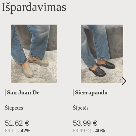
Išpardavimas
San Juan De
Sierrapando
Aznalfarache
Šlepetes
Šlpetės
51.62 €
53.99 €
89
€
|
-
42
%
89.99
€
|
-
40
%