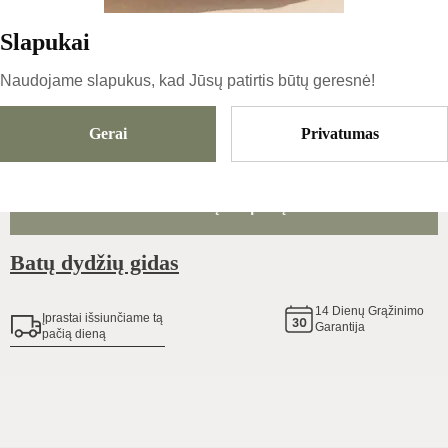
75
€
Slapukai
Naudojame slapukus, kad Jūsų patirtis būtų geresnė!
Dydis
Pasirinkti Dydį
Gerai
Privatumas
Pridėti Į Krepšelį
Batų dydžių gidas
14
Dienų Grąžinimo
Įprastai išsiunčiame tą
Garantija
pačią dieną