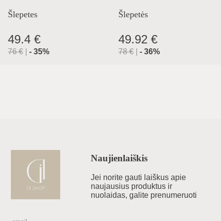
Šlepetes
Šlepetės
49.4 €
49.92 €
76
€
|
-
35
%
78
€
|
-
36
%
Naujienlaiškis
Jei norite gauti laiškus apie
naujausius produktus ir
nuolaidas, galite prenumeruoti