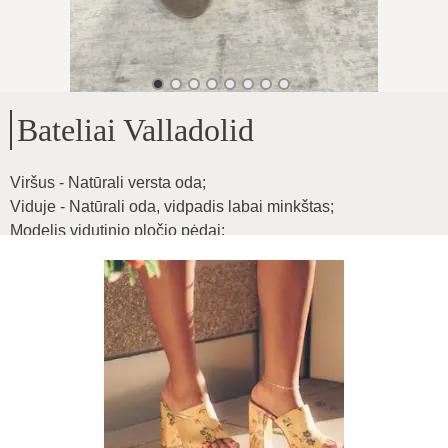
Bateliai Valladolid
Viršus - Natūrali versta oda
;
Viduje - Natūrali oda, vidpadis labai minkštas
;
Modelis vidutinio pločio pėdai
;
Ypatingai minkšta oda bei launkstūs
;
Produkto ID
:
0jncib97mrPc4j32MW0G
Kopijuoti
89
€
|
-
33
%