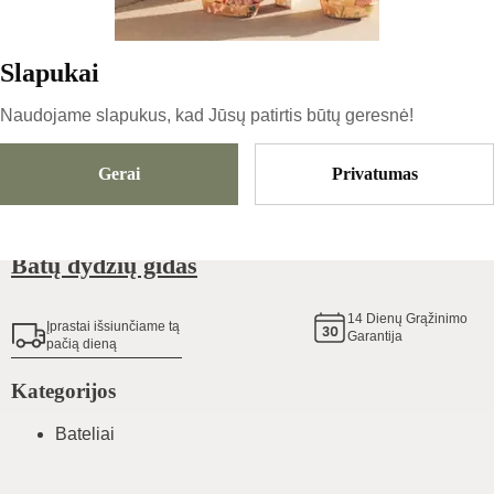
59.63
€
Slapukai
Dydis
Pasirinkti Dydį
Naudojame slapukus, kad Jūsų patirtis būtų geresnė!
Gerai
Privatumas
Pridėti Į Krepšelį
Batų dydžių gidas
14
Dienų Grąžinimo
Įprastai išsiunčiame tą
Garantija
pačią dieną
Kategorijos
Bateliai