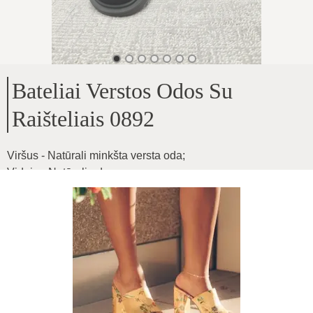
Bateliai Verstos Odos Su
Raišteliais 0892
Viršus - Natūrali minkšta versta oda
;
Viduje - Natūrali oda
;
Pado aukštis - 2.9cm
;
Vidutinio pločio pėdai
;
Produkto ID
:
5N4YSjzneEVtejMjLr85
Kopijuoti