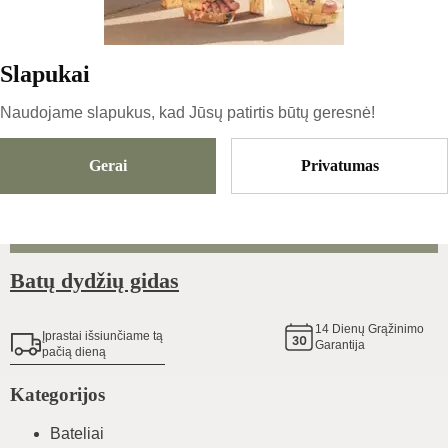
99
€
|
-
5
%
94.05
€
Slapukai
Naudojame slapukus, kad Jūsų patirtis būtų geresnė!
Dydis
Pasirinkti Dydį
Gerai
Privatumas
Pridėti Į Krepšelį
Batų dydžių gidas
14
Dienų Grąžinimo
Įprastai išsiunčiame tą
Garantija
pačią dieną
Kategorijos
Bateliai