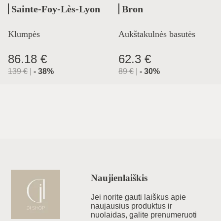
Sainte-Foy-Lès-Lyon
Bron
Klumpės
Aukštakulnės basutės
86.18 €
62.3 €
139
€
|
-
38
%
89
€
|
-
30
%
Naujienlaiškis
Jei norite gauti laiškus apie
naujausius produktus ir
nuolaidas, galite prenumeruoti