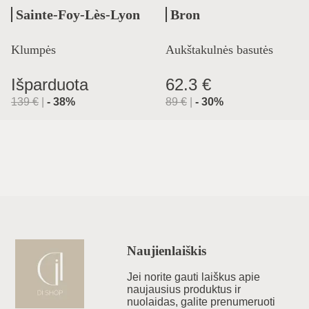
Sainte-Foy-Lès-Lyon
Bron
Klumpės
Aukštakulnės basutės
Išparduota
62.3 €
139
€
|
-
38
%
89
€
|
-
30
%
Naujienlaiškis
Jei norite gauti laiškus apie
naujausius produktus ir
nuolaidas, galite prenumeruoti