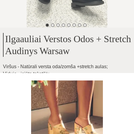
Ilgaauliai Verstos Odos + Stretch
Audinys Warsaw
Viršus - Natūrali versta oda/zomša +stretch aulas
;
Viduje - įsiūta tekstilė
;
Pado aukštis - 2,5cm
;
Aulo aukštis - 42cm
;
Vidutinio pločio pėdai ir blauzdai
;
Nuo dydžio aulo plotis keičiasi, audinys tamprus
;
Stambioms blauzdoms netinkamas modelis
;
Produkto ID
:
0KYGEQEmJGCSBidoMpjI