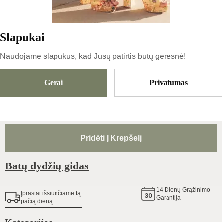
Kopijuoti
Slapukai
115
€
Naudojame slapukus, kad Jūsų patirtis būtų geresnė!
Gerai
Privatumas
Dydis
Pasirinkti Dydį
Pridėti Į Krepšelį
Batų dydžių gidas
14
Dienų Grąžinimo
Įprastai išsiunčiame tą
Garantija
pačią dieną