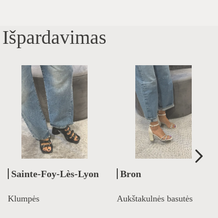
Išpardavimas
Sainte-Foy-Lès-Lyon
Bron
Klumpės
Aukštakulnės basutės