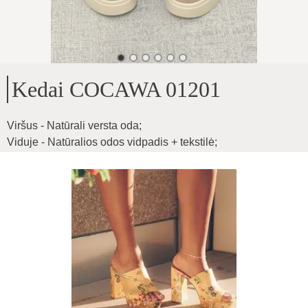
Kedai COCAWA 01201
Viršus - Natūrali versta oda
;
Viduje - Natūralios odos vidpadis + tekstilė
;
Pado aukštis - 5.5cm
;
Oda minšta, lengvūs, patogūs
;
Produkto ID
:
2dC28M45qndaa7bIv9Cz
Kopijuoti
55
€