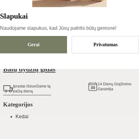
Slapukai
Dydis
Pasirinkti Dydį
Naudojame slapukus, kad Jūsų patirtis būtų geresnė!
Gerai
Privatumas
Pridėti Į Krepšelį
Batų dydžių gidas
14
Dienų Grąžinimo
Įprastai išsiunčiame tą
Garantija
pačią dieną
Kategorijos
Kedai