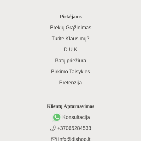
Pirkėjams
Prekių Grąžinimas
Turite Klausimų?
D.U.K
Batų priežiūra
Pirkimo Taisyklės
Pretenzija
Klientų Aptarnavimas
Konsultacija
+37065284533
info@dishop.lt