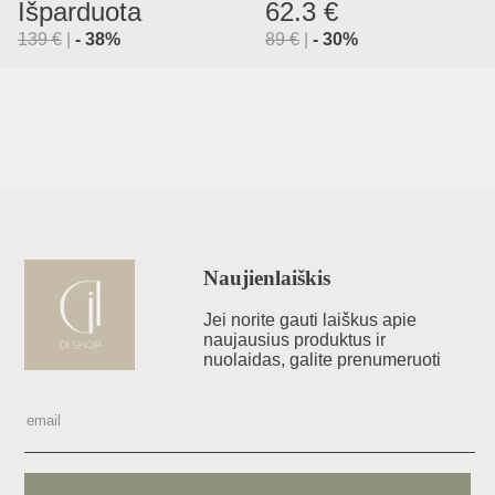
Išparduota
62.3 €
139
€
|
-
38
%
89
€
|
-
30
%
Naujienlaiškis
Jei norite gauti laiškus apie
naujausius produktus ir
nuolaidas, galite prenumeruoti