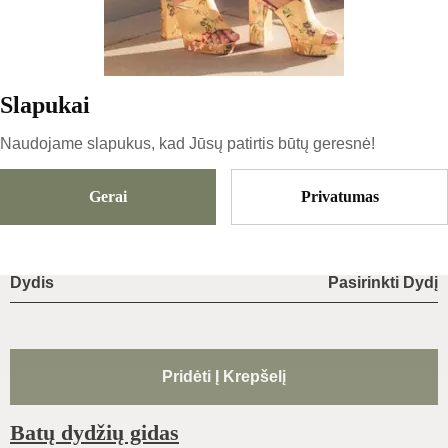
Produkto ID
:
4hVhIs99MZu5o6nT29BM
Kopijuoti
Slapukai
Naudojame slapukus, kad Jūsų patirtis būtų geresnė!
189
€
|
-
20
%
151.2
€
Gerai
Privatumas
Dydis
Pasirinkti Dydį
Pridėti Į Krepšelį
Batų dydžių gidas