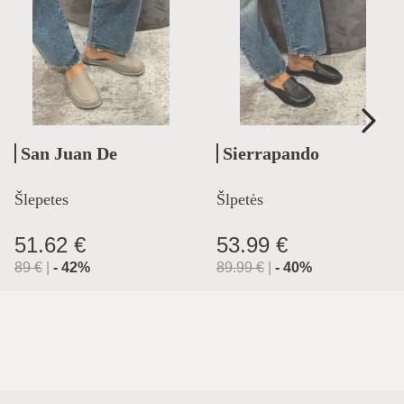
San Juan De
Sierrapando
Aznalfarache
Šlepetes
Šlpetės
51.62 €
53.99 €
89
€
|
-
42
%
89.99
€
|
-
40
%