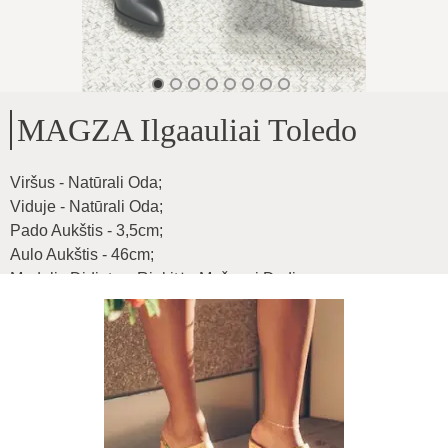
MAGZA Ilgaauliai Toledo
Viršus - Natūrali Oda
;
Viduje - Natūrali Oda
;
Pado Aukštis - 3,5cm
;
Aulo Aukštis - 46cm
;
Modelis Didintas, Rinkitės Mažesnį Dydį
;
Išmatavimai:
;
36-24cm
;
37-24.6cm
;
38-25cm
;
39-26cm
;
40-27cm
;
41-27,5cm
;