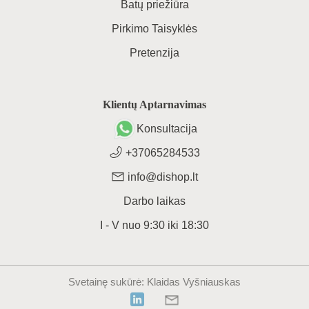
Batų priežiūra
Pirkimo Taisyklės
Pretenzija
Klientų Aptarnavimas
Konsultacija
+37065284533
info@dishop.lt
Darbo laikas
I - V
nuo
9:30
iki
18:30
Svetainę sukūrė
: Klaidas Vyšniauskas